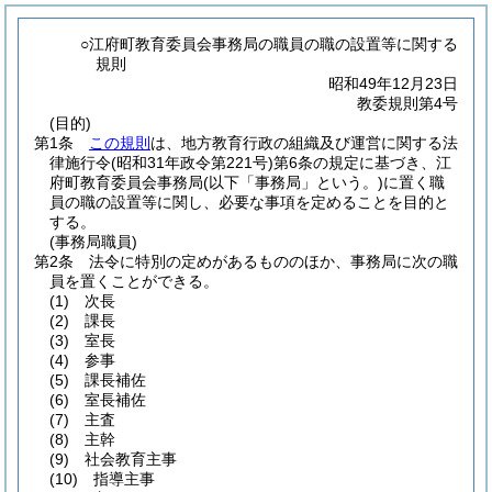
○江府町教育委員会事務局の職員の職の設置等に関する
規則
昭和49年12月23日
教委規則第4号
(目的)
第1条
この規則
は、地方教育行政の組織及び運営に関する法
律施行令
(昭和31年政令第221号)
第6条の規定に基づき、江
府町教育委員会事務局
(以下「事務局」という。)
に置く職
員の職の設置等に関し、必要な事項を定めることを目的と
する。
(事務局職員)
第2条
法令に特別の定めがあるもののほか、事務局に次の職
員を置くことができる。
(1)
次長
(2)
課長
(3)
室長
(4)
参事
(5)
課長補佐
(6)
室長補佐
(7)
主査
(8)
主幹
(9)
社会教育主事
(10)
指導主事