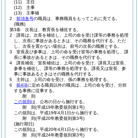
(11)
主任
(12)
主事
(13)
主事補
2
前項各号
の職員は、事務職員をもってこれに充てる。
(職務)
第3条
次長は、教育長を補佐する。
2
課長は、次長を補佐し、上司の命を受け課等の事務を処理
し、次長に事故があるときは、その職務を代行する。
ただ
し、次長を置かない場合は、前号の次長の職務とする。
3
室長及び参事は、上司の命を受け室等の事務を処理し、課
長に事故があるときは、その職務を代行する。
4
課長補佐、室長補佐は、上司の命を受け、課長又は室長、
参事を補佐し、課等の事務を処理する。
課長又は室長、参
事に事故あるときはその職務を代行する。
5
主幹は、上司の命を受け、係の事務を処理する。
6
前4項
に定める職員以外の職員は、上司の命を受け、分担
する事務に従事する。
附
則
この規則
は、公布の日から施行する。
附
則
(平成19年
教委規則第1号)
この規則は、平成19年4月1日から施行する。
附
則
(平成20年
教委規則第3号)
(施行期日)
この規則は、平成20年4月1日から施行する。
附
則
(平成24年
教委規則第3号)