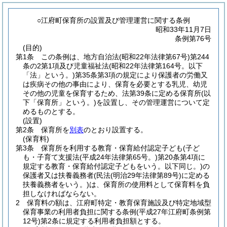
○江府町保育所の設置及び管理運営に関する条例
昭和33年11月7日
条例第76号
(目的)
第1条
この条例は、地方自治法
(昭和22年法律第67号)
第244
条の2第1項及び児童福祉法
(昭和22年法律第164号。以下
「法」という。)
第35条第3項の規定により保護者の労働又
は疾病その他の事由により、保育を必要とする乳児、幼児
その他の児童を保育するため、法第39条に定める保育所
(以
下「保育所」という。)
を設置し、その管理運営について定
めるものとする。
(設置)
第2条
保育所を
別表
のとおり設置する。
(保育料)
第3条
保育所を利用する教育・保育給付認定子ども
(子ど
も・子育て支援法
(平成24年法律第65号。)
第20条第4項に
規定する教育・保育給付認定子どもをいう。以下同じ。)
の
保護者又は扶養義務者
(民法
(明治29年法律第89号)
に定める
扶養義務者をいう。)
は、保育所の使用料として保育料を負
担しなければならない。
2
保育料の額は、江府町特定・教育保育施設及び特定地域型
保育事業の利用者負担に関する条例
(平成27年江府町条例第
12号)
第2条に規定する利用者負担額とする。