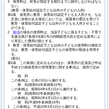
3
保育料は、町長が指定する期日までに納付しなければなら
ない。
(教育・保育給付認定子ども以外の子どもの入所)
第4条
保育所に教育・保育給付認定子どもを入所させ、なお
定員に余裕がある場合においては、保護者の委託を受けて
教育・保育給付認定子ども以外の子どもを入所させること
ができる。
2
前項
の場合の使用料は、当該子どもに係る子ども・子育て
支援法第27条第3項第1号の内閣総理大臣が定める基準によ
り算定した費用の額とする。
3
教育・保育給付認定子ども以外の子どもの使用料の徴収方
法は、教育・保育給付認定子どもの保育料の取扱を準用す
る。
(委任)
第5条
この条例に定めるもののほか、保育所の定員及び申込
手続その他保育所の管理運営に関する事項は、規則で定め
る。
附
則
この条例は、公布の日から施行する。
附
則
(昭和54年
条例第10号)
この条例は、昭和54年4月1日から施行する。
附
則
(昭和62年
条例第2号)
この条例は、昭和62年4月1日から施行する。
附
則
(平成9年
条例第19号)
1
この条例は、平成10年4月1日から施行する。