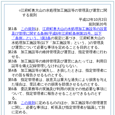
○江府町奥大山の水処理加工施設等の管理及び運営に関
する規則
平成12年10月2日
規則第20号
第1条
この規則
は、
江府町奥大山の水処理加工施設等の設置
及び管理に関する条例
(平成6年江府町条例第15号。以下
「条例」という。)
第3条
の規定に基づき、江府町奥大山の
水処理加工施設等
(以下「加工施設等」という。)
の管理及
び運営について必要な事項を定めることを目的とする。
第2条
加工施設等の維持管理及び運営は、指定管理者に行わ
せる。
第3条
加工施設等の維持管理及び運営にあたっては、利用日
誌等を備え記録管理しなければならない。
第4条
加工施設等が滅失し、き損したときは、指定管理者に
その旨を報告させるものとする。
第5条
指定管理者は、故意又は重大な過失により損害を与え
た場合は、受託者にその損害を賠償させるものとする。
第6条
委託業務等の実施及び利用の状況その他必要な事項に
ついて、指定管理者に報告させることができるものとす
る。
第7条
この規則
に定めるもののほか、加工施設等の管理運営
に関し、必要な事項は、町長及び指定管理者が協議して別
に定める。