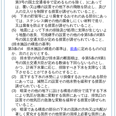
第3号の国土交通省令で定めるものを除く。)
にあって
は、覆い又は柵の設置その他下水の飛散を防止し、及び
人の立入りを制限する措置が講ぜられていること。
(4)
下水の貯留等により腐食するおそれのある部分にあっ
ては、ステンレス鋼その他の腐食しにくい材料で造り、
又は腐食を防止する措置が講ぜられていること。
(5)
地震によって下水の排除及び処理に支障が生じないよ
う地盤の改良、可撓継手の設置その他の令第5条の8第5
号の国土交通大臣が定める措置が講ぜられていること。
(排水施設の構造の基準)
第3条の4
排水施設の構造の基準は、
前条
に定めるもののほ
か、次のとおりとする。
(1)
排水管の内径及び排水渠の断面積は、令第5条の9第1
号の国土交通大臣が定める数値を下回らないものとし、
かつ、計画下水量に応じ、排除すべき下水を支障なく流
下させることができるものとすること。
(2)
流下する下水の水勢により損傷するおそれのある部分
にあっては、減勢工の設置その他水勢を緩和する措置が
講ぜられていること。
(3)
暗渠その他の地下に設ける構造の部分で流下する下水
により気圧が急激に変動する箇所にあっては、排気口の
設置その他気圧の急激な変動を緩和する措置が講ぜられ
ていること。
(4)
暗渠である構造の部分の下水の流路の方向又は勾配が
著しく変化する箇所その他管渠の清掃上必要な箇所にあ