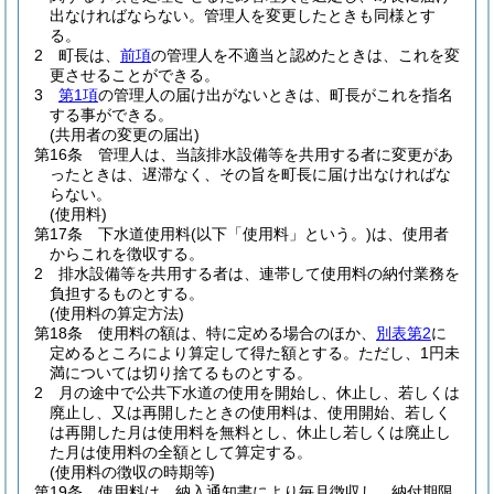
出なければならない。
管理人を変更したときも同様とす
る。
2
町長は、
前項
の管理人を不適当と認めたときは、これを変
更させることができる。
3
第1項
の管理人の届け出がないときは、町長がこれを指名
する事ができる。
(共用者の変更の届出)
第16条
管理人は、当該排水設備等を共用する者に変更があ
ったときは、遅滞なく、その旨を町長に届け出なければな
らない。
(使用料)
第17条
下水道使用料
(以下「使用料」という。)
は、使用者
からこれを徴収する。
2
排水設備等を共用する者は、連帯して使用料の納付業務を
負担するものとする。
(使用料の算定方法)
第18条
使用料の額は、特に定める場合のほか、
別表第2
に
定めるところにより算定して得た額とする。
ただし、1円未
満については切り捨てるものとする。
2
月の途中で公共下水道の使用を開始し、休止し、若しくは
廃止し、又は再開したときの使用料は、使用開始、若しく
は再開した月は使用料を無料とし、休止し若しくは廃止し
た月は使用料の全額として算定する。
(使用料の徴収の時期等)
第19条
使用料は、納入通知書により毎月徴収し、納付期限