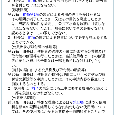
2
町長は、
前項
の規定により占用を許可したときは、許可書
を交付しなければならない。
(原状回復)
第28条
前条第1項
の規定による占用の許可を受けた者は、
その期間が満了したとき、又はその目的を廃止したとき
は、当該占用物件を除去し、公共下水道を原状に回復しな
ければならない。
ただし、町長においてその必要がないと
認めるときは、この限りではない。
2
町長は、
前項
の規定による処置について必要な指示をする
ことができる。
(公共桝及び取付管の修理等)
第29条
町長は、使用者の管理の不備に起因する公共桝及び
取付管の修理等を行ったときは、当該使用者は、その修理
等に要した費用の全部又は一部を負担しなければならな
い。
(特別の理由による公共桝及び取付管の新設等)
第30条
町長は、使用者が特別な理由により、公共桝及び取
付管の新設等を申請したときは、その申請内容を審査して
新設するものとする。
2
使用者は、
前項
の規定による工事に要する費用の全部又は
一部を負担しなければならない。
(公共桝の閉鎖)
第31条
町長は、特別な理由によるほか
第18条
に基づく使用
料を相当の期間を経過してもなお納付しない使用者につい
ては、その使用者にかかる公共桝を一時閉鎖することがで