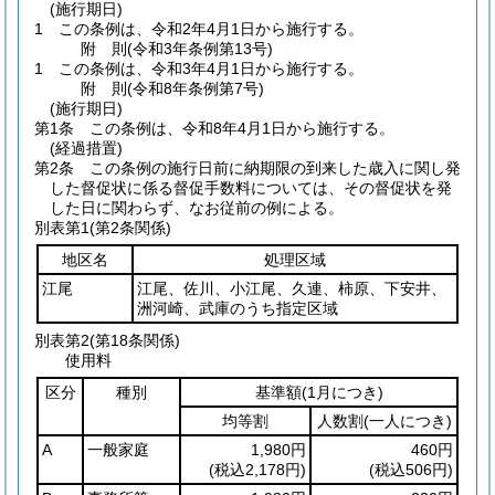
(施行期日)
1
この条例は、令和2年4月1日から施行する。
附
則
(令和3年
条例第13号)
1
この条例は、令和3年4月1日から施行する。
附
則
(令和8年
条例第7号)
(施行期日)
第1条
この条例は、令和8年4月1日から施行する。
(経過措置)
第2条
この条例の施行日前に納期限の到来した歳入に関し発
した督促状に係る督促手数料については、その督促状を発
した日に関わらず、なお従前の例による。
別表第1
(第2条関係)
地区名
処理区域
江尾
江尾、佐川、小江尾、久連、柿原、下安井、
洲河崎、武庫のうち指定区域
別表第2
(第18条関係)
使用料
区分
種別
基準額
(1月につき)
均等割
人数割
(一人につき)
A
一般家庭
1,980円
460円
(税込2,178円)
(税込506円)