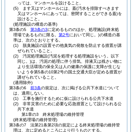
っては、マンホールを設けること。
(5)
ます又はマンホールには、蓋
(汚水を排除すべきます
又はマンホールにあっては、密閉することができる蓋)
を
設けること。
(処理施設の構造の基準)
第3条の5
第3条の3
に定めるもののほか、処理施設
(終末処
理場であるものに限る。
第2号
において同じ。)
の構造の基
準は、次のとおりとする。
(1)
脱臭施設の設置その他臭気の発散を防止する措置が講
ぜられていること。
(2)
汚泥処理施設
(汚泥を処理する処理施設をいう。以下
同じ。)
は、汚泥の処理に伴う排気、排液又は残さい物に
より生活環境の保全又は人の健康の保護に支障が生じな
いよう令第5条の10第2号の国土交通大臣が定める措置が
講ぜられていること。
(適用除外)
第3条の6
前3条
の規定は、次に掲げる公共下水道について
は、適用しない。
(1)
工事を施行するために仮に設けられる公共下水道
(2)
非常災害のために必要な応急措置として設けられる公
共下水道
第1章の3
終末処理場の維持管理
(終末処理場の維持管理)
第3条の7
法第21条第2項の規定による終末処理場の維持管
理は、次に定めるところにより行うものとする。