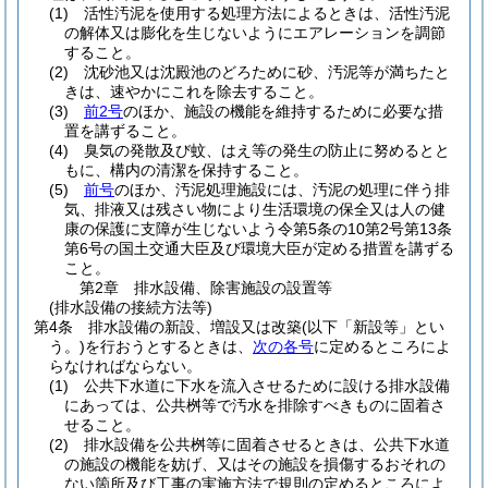
(1)
活性汚泥を使用する処理方法によるときは、活性汚泥
の解体又は膨化を生じないようにエアレーションを調節
すること。
(2)
沈砂池又は沈殿池のどろために砂、汚泥等が満ちたと
きは、速やかにこれを除去すること。
(3)
前2号
のほか、施設の機能を維持するために必要な措
置を講ずること。
(4)
臭気の発散及び蚊、はえ等の発生の防止に努めるとと
もに、構内の清潔を保持すること。
(5)
前号
のほか、汚泥処理施設には、汚泥の処理に伴う排
気、排液又は残さい物により生活環境の保全又は人の健
康の保護に支障が生じないよう令第5条の10第2号第13条
第6号の国土交通大臣及び環境大臣が定める措置を講ずる
こと。
第2章
排水設備、除害施設の設置等
(排水設備の接続方法等)
第4条
排水設備の新設、増設又は改築
(以下「新設等」とい
う。)
を行おうとするときは、
次の各号
に定めるところによ
らなければならない。
(1)
公共下水道に下水を流入させるために設ける排水設備
にあっては、公共桝等で汚水を排除すべきものに固着さ
せること。
(2)
排水設備を公共桝等に固着させるときは、公共下水道
の施設の機能を妨げ、又はその施設を損傷するおそれの
ない箇所及び工事の実施方法で規則の定めるところによ