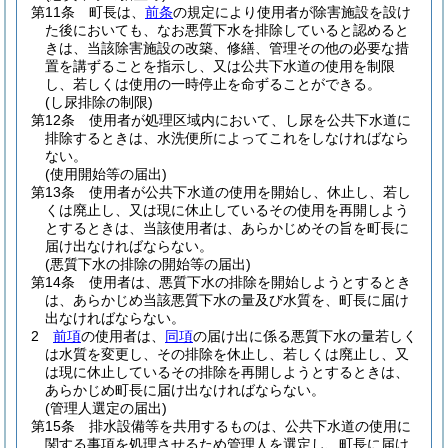
第11条
町長は、
前条
の規定により使用者が除害施設を設け
た後においても、なお悪質下水を排除していると認めると
きは、当該除害施設の改築、修繕、管理その他の必要な措
置を講ずることを指示し、又は公共下水道の使用を制限
し、若しくは使用の一時停止を命ずることができる。
(し尿排除の制限)
第12条
使用者が処理区域内において、し尿を公共下水道に
排除するときは、水洗便所によってこれをしなければなら
ない。
(使用開始等の届出)
第13条
使用者が公共下水道の使用を開始し、休止し、若し
くは廃止し、又は現に休止しているその使用を再開しよう
とするときは、当該使用者は、あらかじめその旨を町長に
届け出なければならない。
(悪質下水の排除の開始等の届出)
第14条
使用者は、悪質下水の排除を開始しようとするとき
は、あらかじめ当該悪質下水の量及び水質を、町長に届け
出なければならない。
2
前項
の使用者は、
同項
の届け出に係る悪質下水の量若しく
は水質を変更し、その排除を休止し、若しくは廃止し、又
は現に休止しているその排除を再開しようとするときは、
あらかじめ町長に届け出なければならない。
(管理人選定の届出)
第15条
排水設備等を共用するものは、公共下水道の使用に
関する事項を処理させるため管理人を選定し、町長に届け