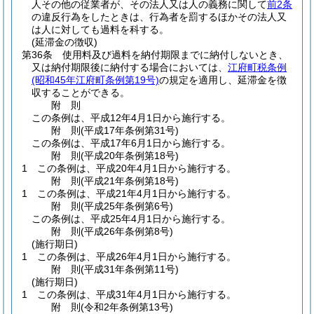
人その他の従業者が、その法人又は人の義務に関して
前2条
の違反行為をしたときは、行為者を罰するほかその法人又
は人に対しても過料を科する。
(延滞金の徴収)
第36条
使用料及び過料を納付期限までに納付しないとき、
又は納付期限後に納付する場合においては、
江府町税条例
(昭和45年江府町条例第19号)
の規定を適用し、延滞金を徴
収することができる。
附
則
この条例は、平成12年4月1日から施行する。
附
則
(平成17年
条例第31号)
この条例は、平成17年6月1日から施行する。
附
則
(平成20年
条例第18号)
1
この条例は、平成20年4月1日から施行する。
附
則
(平成21年
条例第18号)
1
この条例は、平成21年4月1日から施行する。
附
則
(平成25年
条例第6号)
この条例は、平成25年4月1日から施行する。
附
則
(平成26年
条例第8号)
(施行期日)
1
この条例は、平成26年4月1日から施行する。
附
則
(平成31年
条例第11号)
(施行期日)
1
この条例は、平成31年4月1日から施行する。
附
則
(令和2年
条例第13号)