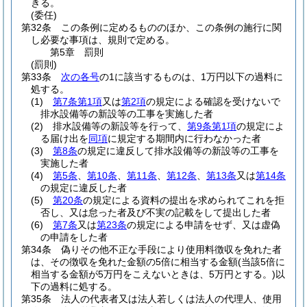
きる。
(委任)
第32条
この条例に定めるもののほか、この条例の施行に関
し必要な事項は、規則で定める。
第5章
罰則
(罰則)
第33条
次の各号
の1に該当するものは、1万円以下の過料に
処する。
(1)
第7条第1項
又は
第2項
の規定による確認を受けないで
排水設備等の新設等の工事を実施した者
(2)
排水設備等の新設等を行って、
第9条第1項
の規定によ
る届け出を
同項
に規定する期間内に行わなかった者
(3)
第8条
の規定に違反して排水設備等の新設等の工事を
実施した者
(4)
第5条
、
第10条
、
第11条
、
第12条
、
第13条
又は
第14条
の規定に違反した者
(5)
第20条
の規定による資料の提出を求められてこれを拒
否し、又は怠った者及び不実の記載をして提出した者
(6)
第7条
又は
第23条
の規定による申請をせず、又は虚偽
の申請をした者
第34条
偽りその他不正な手段により使用料徴収を免れた者
は、その徴収を免れた金額の5倍に相当する金額
(当該5倍に
相当する金額が5万円をこえないときは、5万円とする。)
以
下の過料に処する。
第35条
法人の代表者又は法人若しくは法人の代理人、使用