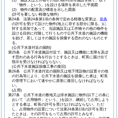
(1)
施設又は工作物その他の物件
(排水施設を除く。以下
「物件」という。)
を設ける場所を表示した平面図
(2)
物件の配置及び構造を示した図面
(許可を要しない軽微な物件)
第24条
法第24条第1項の条例で定める軽微な変更は、
前条
の許可を受けて設けた物件
(地上に存する部分に限る。)
に
対する添加であって、当該施設又は工作物その他の物件を
設ける目的に付随して行うもので公共下水道の施設の機能
を妨げ、若しくはその施設を損傷する恐れのないものとす
る。
(公共下水道付近の掘削)
第25条
公共下水道施設付近で、施設又は機能に支障を及ぼ
す恐れのある行為を行おうとするときは、町長に届け出て
指示を受けなければならない。
(公共下水道施設損傷工事の復旧)
第26条
公共下水道付近の掘削又は地下埋設物の設置その他
の行為等により、公共下水道の施設を損傷した者は、町長
の管理下において速やかに原形に復旧しなければならな
い。
(占用)
第27条
公共下水道の敷地又は排水施設に物件
(以下この条に
おいて「占用物件」という。)
を設け、継続して占用しよう
とする者は、町長の許可を受けなければならない。
ただ
し、占用物件の設置について法第24条第1項の許可を受け
たときは、その許可をもって占用の許可とみなす。