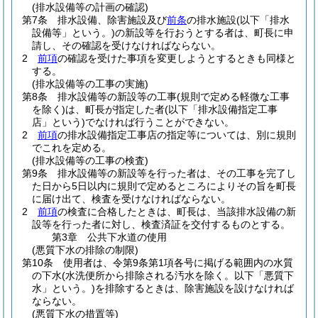
(排水設備等の計画の確認)
第7条
排水設備、除害施設及び
前条
の排水施設
(以下「排水
設備等」という。)
の新設等を行おうとする者は、町長に申
請し、その確認を受けなければならない。
2
前項
の確認を受けた事項を変更しようとするときも同様と
する。
(排水設備等の工事の実施)
第8条
排水設備等の新設等の工事
(規則で定める軽微な工事
を除く)
は、町長が指定した者
(以下「排水設備指定工事
店」という)
でなければ行うことができない。
2
前項
の排水設備指定工事店の指定等については、別に規則
でこれを定める。
(排水設備等の工事の検査)
第9条
排水設備等の新設等を行った者は、その工事を完了し
た日から5日以内に規則で定めるところによりその旨を町長
に届け出て、検査を受けなければならない。
2
前項
の検査に合格したときは、町長は、当該排水設備の新
設等を行った者に対し、検査済証を交付するものとする。
第3章
公共下水道の使用
(悪質下水の排除の制限)
第10条
使用者は、令第9条第1項各号に掲げる範囲内の水質
の下水
(水洗便所から排除される汚水を除く。以下「悪質下
水」という。)
を排除するときは、除害施設を設けなければ
ならない。
(悪質下水の措置等)