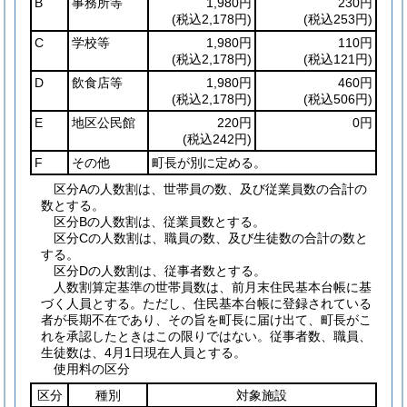
B
事務所等
1,980円
230円
(税込2,178円)
(税込253円)
C
学校等
1,980円
110円
(税込2,178円)
(税込121円)
D
飲食店等
1,980円
460円
(税込2,178円)
(税込506円)
E
地区公民館
220円
0円
(税込242円)
F
その他
町長が別に定める。
区分Aの人数割は、世帯員の数、及び従業員数の合計の
数とする。
区分Bの人数割は、従業員数とする。
区分Cの人数割は、職員の数、及び生徒数の合計の数と
する。
区分Dの人数割は、従事者数とする。
人数割算定基準の世帯員数は、前月末住民基本台帳に基
づく人員とする。ただし、住民基本台帳に登録されている
者が長期不在であり、その旨を町長に届け出て、町長がこ
れを承認したときはこの限りではない。従事者数、職員、
生徒数は、4月1日現在人員とする。
使用料の区分
区分
種別
対象施設