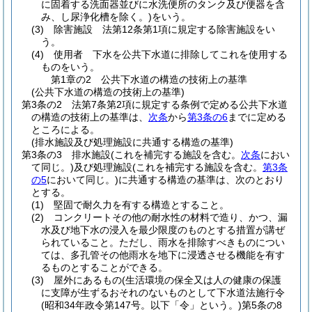
に固着する洗面器並びに水洗便所のタンク及び便器を含
み、し尿浄化槽を除く。)
をいう。
(3)
除害施設 法第12条第1項に規定する除害施設をい
う。
(4)
使用者 下水を公共下水道に排除してこれを使用する
ものをいう。
第1章の2
公共下水道の構造の技術上の基準
(公共下水道の構造の技術上の基準)
第3条の2
法第7条第2項に規定する条例で定める公共下水道
の構造の技術上の基準は、
次条
から
第3条の6
までに定める
ところによる。
(排水施設及び処理施設に共通する構造の基準)
第3条の3
排水施設
(これを補完する施設を含む。
次条
におい
て同じ。)
及び処理施設
(これを補完する施設を含む。
第3条
の5
において同じ。)
に共通する構造の基準は、次のとおり
とする。
(1)
堅固で耐久力を有する構造とすること。
(2)
コンクリートその他の耐水性の材料で造り、かつ、漏
水及び地下水の浸入を最少限度のものとする措置が講ぜ
られていること。
ただし、雨水を排除すべきものについ
ては、多孔管その他雨水を地下に浸透させる機能を有す
るものとすることができる。
(3)
屋外にあるもの
(生活環境の保全又は人の健康の保護
に支障が生ずるおそれのないものとして下水道法施行令
(昭和34年政令第147号。以下「令」という。)
第5条の8