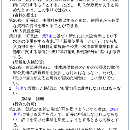
内に納付するものとする。
ただし、町長が必要があると認
めたときは、この限りではない。
(資料の提出)
第20条
町長は、使用料を算出するために、使用者から必要
な資料の提出を求めることができる。
(加入負担金等)
第21条
町長は、
第7条
に基づく新たに排水設備等により下
水道の使用をする者
(以下「新規使用者」という。)
から加
入負担金を江府町特定環境保全公共下水道事業事業負担金
徴収に関する条例
(平成12年江府町条例第9号)
に基づき徴収
する。
(新規加入施設等)
第22条
新規使用者は、排水設備接続のための管渠及び取付
管公共枡の設置費用を負担しなければならない。
ただし、
特別の理由があると町長が認めた場合は、この限りでな
い。
2
前項
で設置した施設は、無償で町に譲渡しなければならな
い。
第4章
雑則
(行為の許可)
第23条
法第24条第1項の許可を受けようとする者は、
次の
各号
に掲げる図面を添えて、町長に申請しなければならな
い。
許可を受けた事項を変更しようとするときも同様とす
る。