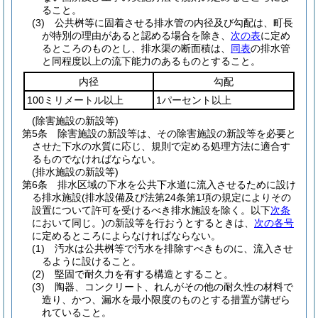
ること。
(3)
公共桝等に固着させる排水管の内径及び勾配は、町長
が特別の理由があると認める場合を除き、
次の表
に定め
るところのものとし、排水渠の断面積は、
同表
の排水管
と同程度以上の流下能力のあるものとすること。
内径
勾配
100ミリメートル以上
1パーセント以上
(除害施設の新設等)
第5条
除害施設の新設等は、その除害施設の新設等を必要と
させた下水の水質に応じ、規則で定める処理方法に適合す
るものでなければならない。
(排水施設の新設等)
第6条
排水区域の下水を公共下水道に流入させるために設け
る排水施設
(排水設備及び法第24条第1項の規定によりその
設置について許可を受けるべき排水施設を除く。以下
次条
において同じ。)
の新設等を行おうとするときは、
次の各号
に定めるところによらなければならない。
(1)
汚水は公共桝等で汚水を排除すべきものに、流入させ
るように設けること。
(2)
堅固で耐久力を有する構造とすること。
(3)
陶器、コンクリート、れんがその他の耐久性の材料で
造り、かつ、漏水を最小限度のものとする措置が講ぜら
れていること。