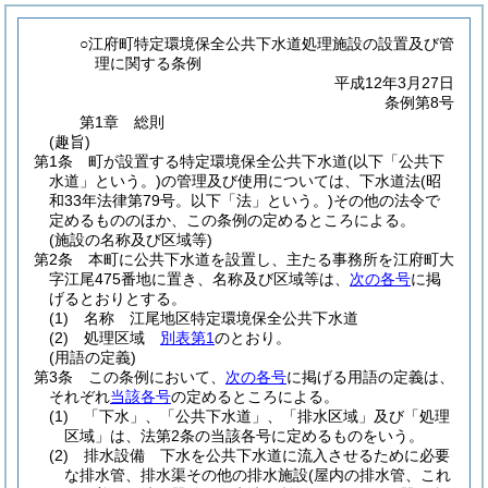
○江府町特定環境保全公共下水道処理施設の設置及び管
理に関する条例
平成12年3月27日
条例第8号
第1章
総則
(趣旨)
第1条
町が設置する特定環境保全公共下水道
(以下「公共下
水道」という。)
の管理及び使用については、下水道法
(昭
和33年法律第79号。以下「法」という。)
その他の法令で
定めるもののほか、この条例の定めるところによる。
(施設の名称及び区域等)
第2条
本町に公共下水道を設置し、主たる事務所を江府町大
字江尾475番地に置き、名称及び区域等は、
次の各号
に掲
げるとおりとする。
(1)
名称 江尾地区特定環境保全公共下水道
(2)
処理区域
別表第1
のとおり。
(用語の定義)
第3条
この条例において、
次の各号
に掲げる用語の定義は、
それぞれ
当該各号
の定めるところによる。
(1)
「下水」、「公共下水道」、「排水区域」及び「処理
区域」は、法第2条の当該各号に定めるものをいう。
(2)
排水設備 下水を公共下水道に流入させるために必要
な排水管、排水渠その他の排水施設
(屋内の排水管、これ