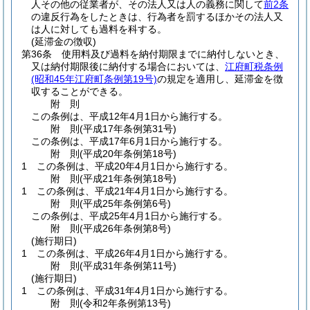
人その他の従業者が、その法人又は人の義務に関して
前2条
の違反行為をしたときは、行為者を罰するほかその法人又
は人に対しても過料を科する。
(延滞金の徴収)
第36条
使用料及び過料を納付期限までに納付しないとき、
又は納付期限後に納付する場合においては、
江府町税条例
(昭和45年江府町条例第19号)
の規定を適用し、延滞金を徴
収することができる。
附
則
この条例は、平成12年4月1日から施行する。
附
則
(平成17年
条例第31号)
この条例は、平成17年6月1日から施行する。
附
則
(平成20年
条例第18号)
1
この条例は、平成20年4月1日から施行する。
附
則
(平成21年
条例第18号)
1
この条例は、平成21年4月1日から施行する。
附
則
(平成25年
条例第6号)
この条例は、平成25年4月1日から施行する。
附
則
(平成26年
条例第8号)
(施行期日)
1
この条例は、平成26年4月1日から施行する。
附
則
(平成31年
条例第11号)
(施行期日)
1
この条例は、平成31年4月1日から施行する。
附
則
(令和2年
条例第13号)