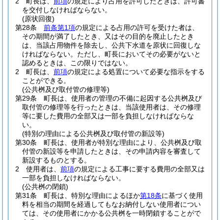
2
町長は、
前項
の規定により占用を許可したときは、許可書
を交付しなければならない。
(原状回復)
第28条
前条第1項
の規定による占用の許可を受けた者は、
その期間が満了したとき、又はその目的を廃止したとき
は、当該占用物件を除去し、公共下水道を原状に回復しな
ければならない。
ただし、町長においてその必要がないと
認めるときは、この限りではない。
2
町長は、
前項
の規定による処置について必要な指示をする
ことができる。
(公共桝及び取付管の修理等)
第29条
町長は、使用者の管理の不備に起因する公共桝及び
取付管の修理等を行ったときは、当該使用者は、その修理
等に要した費用の全部又は一部を負担しなければならな
い。
(特別の理由による公共桝及び取付管の新設等)
第30条
町長は、使用者が特別な理由により、公共桝及び取
付管の新設等を申請したときは、その申請内容を審査して
新設するものとする。
2
使用者は、
前項
の規定による工事に要する費用の全部又は
一部を負担しなければならない。
(公共桝の閉鎖)
第31条
町長は、特別な理由によるほか
第18条
に基づく使用
料を相当の期間を経過してもなお納付しない使用者につい
ては、その使用者にかかる公共桝を一時閉鎖することがで