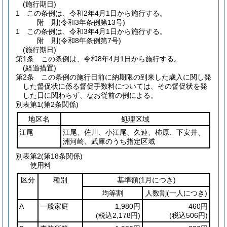
(施行期日)
1
この条例は、令和2年4月1日から施行する。
附
則
(令和3年
条例第13号)
1
この条例は、令和3年4月1日から施行する。
附
則
(令和8年
条例第7号)
(施行期日)
第1条
この条例は、令和8年4月1日から施行する。
(経過措置)
第2条
この条例の施行日前に納期限の到来した歳入に関し発
した督促状に係る督促手数料については、その督促状を発
した日に関わらず、なお従前の例による。
別表第1
(第2条関係)
地区名
処理区域
江尾
江尾、佐川、小江尾、久連、柿原、下安井、
洲河崎、武庫のうち指定区域
別表第2
(第18条関係)
使用料
区分
種別
基準額
(1月につき)
均等割
人数割
(一人につき)
A
一般家庭
1,980円
460円
(税込2,178円)
(税込506円)