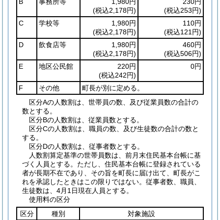
B
事務所等
1,980円
230円
(税込2,178円)
(税込253円)
C
学校等
1,980円
110円
(税込2,178円)
(税込121円)
D
飲食店等
1,980円
460円
(税込2,178円)
(税込506円)
E
地区公民館
220円
0円
(税込242円)
F
その他
町長が別に定める。
区分Aの人数割は、世帯員の数、及び従業員数の合計の
数とする。
区分Bの人数割は、従業員数とする。
区分Cの人数割は、職員の数、及び生徒数の合計の数と
する。
区分Dの人数割は、従事者数とする。
人数割算定基準の世帯員数は、前月末住民基本台帳に基
づく人員とする。ただし、住民基本台帳に登録されている
者が長期不在であり、その旨を町長に届け出て、町長がこ
れを承認したときはこの限りではない。従事者数、職員、
生徒数は、4月1日現在人員とする。
使用料の区分
区分
種別
対象施設