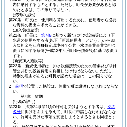
内に納付するものとする。
ただし、町長が必要があると認
めたときは、この限りではない。
(資料の提出)
第20条
町長は、使用料を算出するために、使用者から必要
な資料の提出を求めることができる。
(加入負担金等)
第21条
町長は、
第7条
に基づく新たに排水設備等により下
水道の使用をする者
(以下「新規使用者」という。)
から加
入負担金を江府町特定環境保全公共下水道事業事業負担金
徴収に関する条例
(平成12年江府町条例第9号)
に基づき徴収
する。
(新規加入施設等)
第22条
新規使用者は、排水設備接続のための管渠及び取付
管公共枡の設置費用を負担しなければならない。
ただし、
特別の理由があると町長が認めた場合は、この限りでな
い。
2
前項
で設置した施設は、無償で町に譲渡しなければならな
い。
第4章
雑則
(行為の許可)
第23条
法第24条第1項の許可を受けようとする者は、
次の
各号
に掲げる図面を添えて、町長に申請しなければならな
い。
許可を受けた事項を変更しようとするときも同様とす
る。