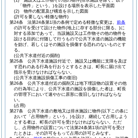
(1)
施設又は工作物その他の物件
(排水施設を除く。以下
「物件」という。)
を設ける場所を表示した平面図
(2)
物件の配置及び構造を示した図面
(許可を要しない軽微な物件)
第24条
法第24条第1項の条例で定める軽微な変更は、
前条
の許可を受けて設けた物件
(地上に存する部分に限る。)
に
対する添加であって、当該施設又は工作物その他の物件を
設ける目的に付随して行うもので公共下水道の施設の機能
を妨げ、若しくはその施設を損傷する恐れのないものとす
る。
(公共下水道付近の掘削)
第25条
公共下水道施設付近で、施設又は機能に支障を及ぼ
す恐れのある行為を行おうとするときは、町長に届け出て
指示を受けなければならない。
(公共下水道施設損傷工事の復旧)
第26条
公共下水道付近の掘削又は地下埋設物の設置その他
の行為等により、公共下水道の施設を損傷した者は、町長
の管理下において速やかに原形に復旧しなければならな
い。
(占用)
第27条
公共下水道の敷地又は排水施設に物件
(以下この条に
おいて「占用物件」という。)
を設け、継続して占用しよう
とする者は、町長の許可を受けなければならない。
ただ
し、占用物件の設置について法第24条第1項の許可を受け
たときは、その許可をもって占用の許可とみなす。