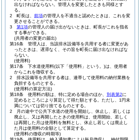
出なければならない。
管理人を変更したときも同様とす
る。
2
町長は、
前項
の管理人を不適当と認めたときは、これを変
更させることができる。
3
第1項
の管理人の届け出がないときは、町長がこれを指名
する事ができる。
(共用者の変更の届出)
第16条
管理人は、当該排水設備等を共用する者に変更があ
ったときは、遅滞なく、その旨を町長に届け出なければな
らない。
(使用料)
第17条
下水道使用料
(以下「使用料」という。)
は、使用者
からこれを徴収する。
2
排水設備等を共用する者は、連帯して使用料の納付業務を
負担するものとする。
(使用料の算定方法)
第18条
使用料の額は、特に定める場合のほか、
別表第2
に
定めるところにより算定して得た額とする。
ただし、1円未
満については切り捨てるものとする。
2
月の途中で公共下水道の使用を開始し、休止し、若しくは
廃止し、又は再開したときの使用料は、使用開始、若しく
は再開した月は使用料を無料とし、休止し若しくは廃止し
た月は使用料の全額として算定する。
(使用料の徴収の時期等)
第19条
使用料は、納入通知書により毎月徴収し、納付期限