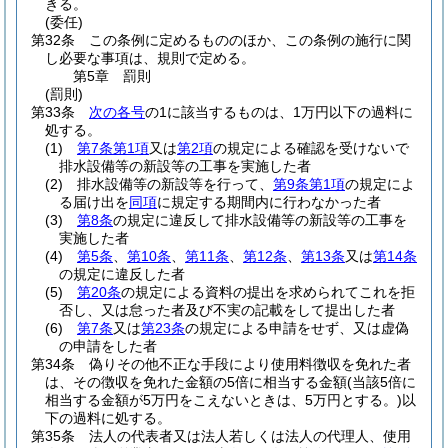
きる。
(委任)
第32条
この条例に定めるもののほか、この条例の施行に関
し必要な事項は、規則で定める。
第5章
罰則
(罰則)
第33条
次の各号
の1に該当するものは、1万円以下の過料に
処する。
(1)
第7条第1項
又は
第2項
の規定による確認を受けないで
排水設備等の新設等の工事を実施した者
(2)
排水設備等の新設等を行って、
第9条第1項
の規定によ
る届け出を
同項
に規定する期間内に行わなかった者
(3)
第8条
の規定に違反して排水設備等の新設等の工事を
実施した者
(4)
第5条
、
第10条
、
第11条
、
第12条
、
第13条
又は
第14条
の規定に違反した者
(5)
第20条
の規定による資料の提出を求められてこれを拒
否し、又は怠った者及び不実の記載をして提出した者
(6)
第7条
又は
第23条
の規定による申請をせず、又は虚偽
の申請をした者
第34条
偽りその他不正な手段により使用料徴収を免れた者
は、その徴収を免れた金額の5倍に相当する金額
(当該5倍に
相当する金額が5万円をこえないときは、5万円とする。)
以
下の過料に処する。
第35条
法人の代表者又は法人若しくは法人の代理人、使用