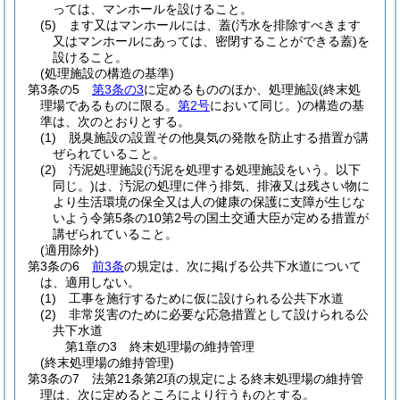
っては、マンホールを設けること。
(5)
ます又はマンホールには、蓋
(汚水を排除すべきます
又はマンホールにあっては、密閉することができる蓋)
を
設けること。
(処理施設の構造の基準)
第3条の5
第3条の3
に定めるもののほか、処理施設
(終末処
理場であるものに限る。
第2号
において同じ。)
の構造の基
準は、次のとおりとする。
(1)
脱臭施設の設置その他臭気の発散を防止する措置が講
ぜられていること。
(2)
汚泥処理施設
(汚泥を処理する処理施設をいう。以下
同じ。)
は、汚泥の処理に伴う排気、排液又は残さい物に
より生活環境の保全又は人の健康の保護に支障が生じな
いよう令第5条の10第2号の国土交通大臣が定める措置が
講ぜられていること。
(適用除外)
第3条の6
前3条
の規定は、次に掲げる公共下水道について
は、適用しない。
(1)
工事を施行するために仮に設けられる公共下水道
(2)
非常災害のために必要な応急措置として設けられる公
共下水道
第1章の3
終末処理場の維持管理
(終末処理場の維持管理)
第3条の7
法第21条第2項の規定による終末処理場の維持管
理は、次に定めるところにより行うものとする。