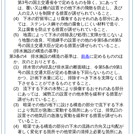
第3号の国土交通省令で定めるものを除く。)
にあって
は、覆い又は柵の設置その他下水の飛散を防止し、及び
人の立入りを制限する措置が講ぜられていること。
(4)
下水の貯留等により腐食するおそれのある部分にあっ
ては、ステンレス鋼その他の腐食しにくい材料で造り、
又は腐食を防止する措置が講ぜられていること。
(5)
地震によって下水の排除及び処理に支障が生じないよ
う地盤の改良、可撓継手の設置その他の令第5条の8第5
号の国土交通大臣が定める措置が講ぜられていること。
(排水施設の構造の基準)
第3条の4
排水施設の構造の基準は、
前条
に定めるもののほ
か、次のとおりとする。
(1)
排水管の内径及び排水渠の断面積は、令第5条の9第1
号の国土交通大臣が定める数値を下回らないものとし、
かつ、計画下水量に応じ、排除すべき下水を支障なく流
下させることができるものとすること。
(2)
流下する下水の水勢により損傷するおそれのある部分
にあっては、減勢工の設置その他水勢を緩和する措置が
講ぜられていること。
(3)
暗渠その他の地下に設ける構造の部分で流下する下水
により気圧が急激に変動する箇所にあっては、排気口の
設置その他気圧の急激な変動を緩和する措置が講ぜられ
ていること。
(4)
暗渠である構造の部分の下水の流路の方向又は勾配が
著しく変化する箇所その他管渠の清掃上必要な箇所にあ