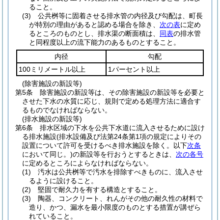
ること。
(3)
公共桝等に固着させる排水管の内径及び勾配は、町長
が特別の理由があると認める場合を除き、
次の表
に定め
るところのものとし、排水渠の断面積は、
同表
の排水管
と同程度以上の流下能力のあるものとすること。
内径
勾配
100ミリメートル以上
1パーセント以上
(除害施設の新設等)
第5条
除害施設の新設等は、その除害施設の新設等を必要と
させた下水の水質に応じ、規則で定める処理方法に適合す
るものでなければならない。
(排水施設の新設等)
第6条
排水区域の下水を公共下水道に流入させるために設け
る排水施設
(排水設備及び法第24条第1項の規定によりその
設置について許可を受けるべき排水施設を除く。以下
次条
において同じ。)
の新設等を行おうとするときは、
次の各号
に定めるところによらなければならない。
(1)
汚水は公共桝等で汚水を排除すべきものに、流入させ
るように設けること。
(2)
堅固で耐久力を有する構造とすること。
(3)
陶器、コンクリート、れんがその他の耐久性の材料で
造り、かつ、漏水を最小限度のものとする措置が講ぜら
れていること。