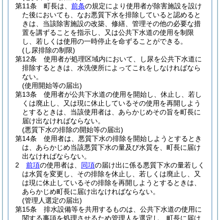
第11条
町長は、
前条
の規定により使用者が除害施設を設け
た後においても、なお悪質下水を排除していると認めると
きは、当該除害施設の改築、修繕、管理その他の必要な措
置を講ずることを指示し、又は公共下水道の使用を制限
し、若しくは使用の一時停止を命ずることができる。
(し尿排除の制限)
第12条
使用者が処理区域内において、し尿を公共下水道に
排除するときは、水洗便所によってこれをしなければなら
ない。
(使用開始等の届出)
第13条
使用者が公共下水道の使用を開始し、休止し、若し
くは廃止し、又は現に休止しているその使用を再開しよう
とするときは、当該使用者は、あらかじめその旨を町長に
届け出なければならない。
(悪質下水の排除の開始等の届出)
第14条
使用者は、悪質下水の排除を開始しようとするとき
は、あらかじめ当該悪質下水の量及び水質を、町長に届け
出なければならない。
2
前項
の使用者は、
同項
の届け出に係る悪質下水の量若しく
は水質を変更し、その排除を休止し、若しくは廃止し、又
は現に休止しているその排除を再開しようとするときは、
あらかじめ町長に届け出なければならない。
(管理人選定の届出)
第15条
排水設備等を共用するものは、公共下水道の使用に
関する事項を処理させるため管理人を選定し、町長に届け