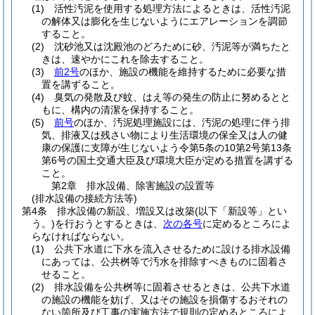
(1)
活性汚泥を使用する処理方法によるときは、活性汚泥
の解体又は膨化を生じないようにエアレーションを調節
すること。
(2)
沈砂池又は沈殿池のどろために砂、汚泥等が満ちたと
きは、速やかにこれを除去すること。
(3)
前2号
のほか、施設の機能を維持するために必要な措
置を講ずること。
(4)
臭気の発散及び蚊、はえ等の発生の防止に努めるとと
もに、構内の清潔を保持すること。
(5)
前号
のほか、汚泥処理施設には、汚泥の処理に伴う排
気、排液又は残さい物により生活環境の保全又は人の健
康の保護に支障が生じないよう令第5条の10第2号第13条
第6号の国土交通大臣及び環境大臣が定める措置を講ずる
こと。
第2章
排水設備、除害施設の設置等
(排水設備の接続方法等)
第4条
排水設備の新設、増設又は改築
(以下「新設等」とい
う。)
を行おうとするときは、
次の各号
に定めるところによ
らなければならない。
(1)
公共下水道に下水を流入させるために設ける排水設備
にあっては、公共桝等で汚水を排除すべきものに固着さ
せること。
(2)
排水設備を公共桝等に固着させるときは、公共下水道
の施設の機能を妨げ、又はその施設を損傷するおそれの
ない箇所及び工事の実施方法で規則の定めるところによ