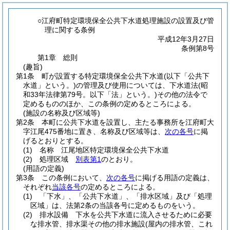
○江府町特定環境保全公共下水道処理施設の設置及び管
理に関する条例
平成12年3月27日
条例第8号
第1章
総則
(趣旨)
第1条
町が設置する特定環境保全公共下水道
(以下「公共下
水道」という。)
の管理及び使用については、下水道法
(昭
和33年法律第79号。以下「法」という。)
その他の法令で
定めるもののほか、この条例の定めるところによる。
(施設の名称及び区域等)
第2条
本町に公共下水道を設置し、主たる事務所を江府町大
字江尾475番地に置き、名称及び区域等は、
次の各号
に掲
げるとおりとする。
(1)
名称 江尾地区特定環境保全公共下水道
(2)
処理区域
別表第1
のとおり。
(用語の定義)
第3条
この条例において、
次の各号
に掲げる用語の定義は、
それぞれ
当該各号
の定めるところによる。
(1)
「下水」、「公共下水道」、「排水区域」及び「処理
区域」は、法第2条の当該各号に定めるものをいう。
(2)
排水設備 下水を公共下水道に流入させるために必要
な排水管、排水渠その他の排水施設
(屋内の排水管、これ