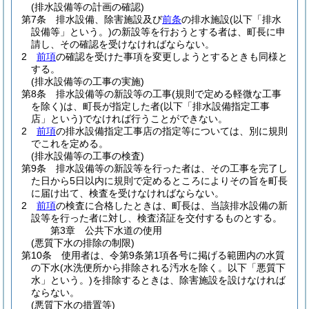
(排水設備等の計画の確認)
第7条
排水設備、除害施設及び
前条
の排水施設
(以下「排水
設備等」という。)
の新設等を行おうとする者は、町長に申
請し、その確認を受けなければならない。
2
前項
の確認を受けた事項を変更しようとするときも同様と
する。
(排水設備等の工事の実施)
第8条
排水設備等の新設等の工事
(規則で定める軽微な工事
を除く)
は、町長が指定した者
(以下「排水設備指定工事
店」という)
でなければ行うことができない。
2
前項
の排水設備指定工事店の指定等については、別に規則
でこれを定める。
(排水設備等の工事の検査)
第9条
排水設備等の新設等を行った者は、その工事を完了し
た日から5日以内に規則で定めるところによりその旨を町長
に届け出て、検査を受けなければならない。
2
前項
の検査に合格したときは、町長は、当該排水設備の新
設等を行った者に対し、検査済証を交付するものとする。
第3章
公共下水道の使用
(悪質下水の排除の制限)
第10条
使用者は、令第9条第1項各号に掲げる範囲内の水質
の下水
(水洗便所から排除される汚水を除く。以下「悪質下
水」という。)
を排除するときは、除害施設を設けなければ
ならない。
(悪質下水の措置等)