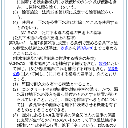
に固着する洗面器並びに水洗便所のタンク及び便器を含
み、し尿浄化槽を除く。)
をいう。
(3)
除害施設 法第12条第1項に規定する除害施設をい
う。
(4)
使用者 下水を公共下水道に排除してこれを使用する
ものをいう。
第1章の2
公共下水道の構造の技術上の基準
(公共下水道の構造の技術上の基準)
第3条の2
法第7条第2項に規定する条例で定める公共下水道
の構造の技術上の基準は、
次条
から
第3条の6
までに定める
ところによる。
(排水施設及び処理施設に共通する構造の基準)
第3条の3
排水施設
(これを補完する施設を含む。
次条
におい
て同じ。)
及び処理施設
(これを補完する施設を含む。
第3条
の5
において同じ。)
に共通する構造の基準は、次のとおり
とする。
(1)
堅固で耐久力を有する構造とすること。
(2)
コンクリートその他の耐水性の材料で造り、かつ、漏
水及び地下水の浸入を最少限度のものとする措置が講ぜ
られていること。
ただし、雨水を排除すべきものについ
ては、多孔管その他雨水を地下に浸透させる機能を有す
るものとすることができる。
(3)
屋外にあるもの
(生活環境の保全又は人の健康の保護
に支障が生ずるおそれのないものとして下水道法施行令
(昭和34年政令第147号。以下「令」という。)
第5条の8