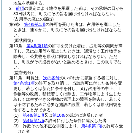
地位を承継する。
2
前項
の規定により地位を承継した者は、その承継の日から
30日以内に、町長にその旨を届け出なければならない。
(占用等の廃止の届出)
第9条
第4条第1項
の許可を受けた者は、占用等を廃止した
ときは、速やかに、町長にその旨を届け出なければならな
い。
(原状回復)
第10条
第4条第1項
の許可を受けた者は、占用等の期間が満
了し、又は占用等を廃止したときは、遅滞なく工作物等を
除去し、公共物を原状に回復しなければならない。
ただ
し、町長がその必要がないと認めるときは、この限りでな
い。
(監督処分)
第11条
町長は、
次の各号
のいずれかに該当する者に対し、
第4条第1項
の許可を取り消し、当該許可に付した条件を変
更し、若しくは新たに条件を付し、又は占用等の中止、工
作物等の改築、移転若しくは除去、工作物等により生じた
若しくは生ずべき公共物の管理上の障害を除去し、若しく
は予防するために必要な施設の設置、若しくは原状回復を
命ずることができる。
(1)
第4条第1項
又は
第10条
の規定に違反した者
(2)
第4条第1項
の許可に付した条件に違反した者
(3)
詐欺その他不正な手段により、
第4条第1項
の許可を受
けた者