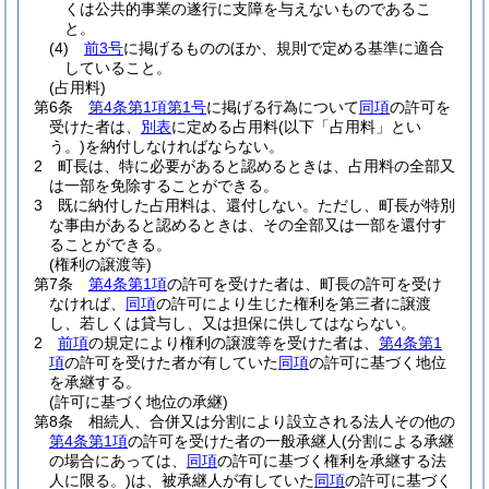
くは公共的事業の遂行に支障を与えないものであるこ
と。
(4)
前3号
に掲げるもののほか、規則で定める基準に適合
していること。
(占用料)
第6条
第4条第1項第1号
に掲げる行為について
同項
の許可を
受けた者は、
別表
に定める占用料
(以下「占用料」とい
う。)
を納付しなければならない。
2
町長は、特に必要があると認めるときは、占用料の全部又
は一部を免除することができる。
3
既に納付した占用料は、還付しない。
ただし、町長が特別
な事由があると認めるときは、その全部又は一部を還付す
ることができる。
(権利の譲渡等)
第7条
第4条第1項
の許可を受けた者は、町長の許可を受け
なければ、
同項
の許可により生じた権利を第三者に譲渡
し、若しくは貸与し、又は担保に供してはならない。
2
前項
の規定により権利の譲渡等を受けた者は、
第4条第1
項
の許可を受けた者が有していた
同項
の許可に基づく地位
を承継する。
(許可に基づく地位の承継)
第8条
相続人、合併又は分割により設立される法人その他の
第4条第1項
の許可を受けた者の一般承継人
(分割による承継
の場合にあっては、
同項
の許可に基づく権利を承継する法
人に限る。)
は、被承継人が有していた
同項
の許可に基づく