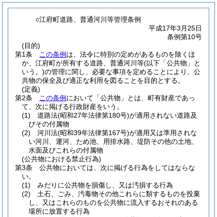
○江府町道路、普通河川等管理条例
平成17年3月25日
条例第10号
(目的)
第1条
この条例
は、法令に特別の定めがあるものを除くほ
か、江府町が所有する道路、普通河川等
(以下「公共物」と
いう。)
の管理に関し、必要な事項を定めることにより、公
共物の保全及び適正な利用を図ることを目的とする。
(定義)
第2条
この条例
において「公共物」とは、町有財産であっ
て、次に掲げる行政財産をいう。
(1)
道路法
(昭和27年法律第180号)
が適用されない道路及
びその付属物
(2)
河川法
(昭和39年法律第167号)
が適用又は準用されな
い河川、運河、ため池、用排水路、堤防その他の土地、
水面及びこれらの付属物
(公共物における禁止行為)
第3条
公共物においては、次に掲げる行為をしてはならな
い。
(1)
みだりに公共物を損傷し、又は汚損する行為
(2)
土石、ごみ、汚毒物その他これらに類するものを投棄
し、又はこれらのものを公共物に流入するおそれのある
場所に放置する行為