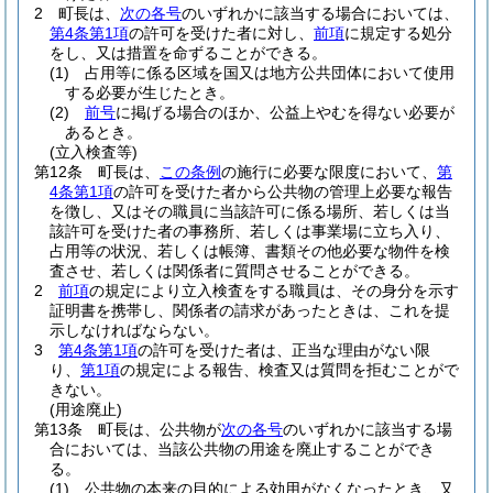
2
町長は、
次の各号
のいずれかに該当する場合においては、
第4条第1項
の許可を受けた者に対し、
前項
に規定する処分
をし、又は措置を命ずることができる。
(1)
占用等に係る区域を国又は地方公共団体において使用
する必要が生じたとき。
(2)
前号
に掲げる場合のほか、公益上やむを得ない必要が
あるとき。
(立入検査等)
第12条
町長は、
この条例
の施行に必要な限度において、
第
4条第1項
の許可を受けた者から公共物の管理上必要な報告
を徴し、又はその職員に当該許可に係る場所、若しくは当
該許可を受けた者の事務所、若しくは事業場に立ち入り、
占用等の状況、若しくは帳簿、書類その他必要な物件を検
査させ、若しくは関係者に質問させることができる。
2
前項
の規定により立入検査をする職員は、その身分を示す
証明書を携帯し、関係者の請求があったときは、これを提
示しなければならない。
3
第4条第1項
の許可を受けた者は、正当な理由がない限
り、
第1項
の規定による報告、検査又は質問を拒むことがで
きない。
(用途廃止)
第13条
町長は、公共物が
次の各号
のいずれかに該当する場
合においては、当該公共物の用途を廃止することができ
る。
(1)
公共物の本来の目的による効用がなくなったとき、又