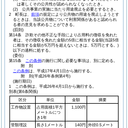
は著しくその公共性が認められなくなったとき。
(2)
公共事業の実施に当たり用途廃止を必要とするとき。
2
町長は、
前項
の規定により公共物の用途を廃止しようとす
るときは、当該公共物について利害関係があると認められ
る者の意見を求めることができる。
(罰則)
第14条
詐欺その他不正な手段により占用料の徴収を免れた
者は、その徴収を免れた金額の5倍に相当する金額
(当該5倍
に相当する金額が5万円を超えないときは、5万円とする。)
以下の過料に処する。
(委任)
第15条
この条例
の施行に関し必要な事項は、別に定める。
附
則
この条例
は、平成17年4月1日から施行する。
附
則
(平成26年
条例第4号)
(施行期日)
1
この条例は、平成26年4月1日から施行する。
別表
(第6条関係)
区分
単位
金額
摘要
工作物設置
占用面積1平方
1,100円
メートルにつ
き1年
管類埋設
長さ1メートル
140円
外径0.5メート