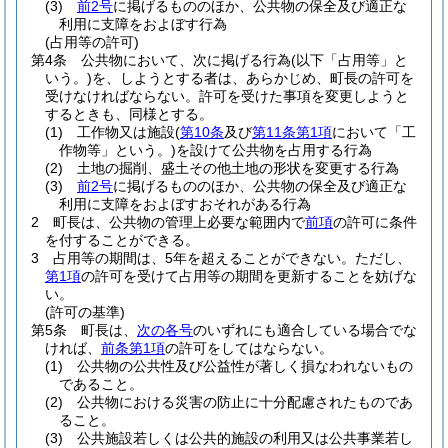
(3)
前2号
に掲げるもののほか、公共物の保全及び適正な
利用に支障をおよぼす行為
(占用等の許可)
第4条
公共物において、次に掲げる行為
(以下「占用等」と
いう。)
を、しようとする者は、あらかじめ、町長の許可を
受けなければならない。
許可を受けた事項を変更しようと
するときも、同様とする。
(1)
工作物又は施設
(
第10条
及び
第11条第1項
において「工
作物等」という。)
を設けて公共物を占用する行為
(2)
土地の掘削、盛土その他土地の形状を変更する行為
(3)
前2号
に掲げるもののほか、公共物の保全及び適正な
利用に支障をおよぼすおそれがある行為
2
町長は、公共物の管理上必要な範囲内で
前項
の許可に条件
を付することができる。
3
占用等の期間は、5年を超えることができない。
ただし、
第1項
の許可を受けて占用等の期間を更新することを妨げな
い。
(許可の基準)
第5条
町長は、
次の各号
のいずれにも適合している場合でな
ければ、
前条第1項
の許可をしてはならない。
(1)
公共物の公共性及び公益性が著しく損なわれないもの
であること。
(2)
公共物における災害の防止に十分配慮されたものであ
ること。
(3)
公共施設若しくは公共的施設の利用又は公共事業若し