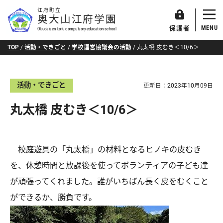
江府町立
奥大山江府学園
MENU
保護者
Okudaisen kofu compulsory education school
TOP
/
活動・できごと
/
学校運営協議会の活動
/
丸太橋 皮むき＜10/6＞
活動・できごと
更新日：
2023年10月09日
丸太橋 皮むき＜10/6＞
校庭遊具の「丸太橋」の材料となるヒノキの皮むき
を、休憩時間と放課後を使ってボランティアの子ども達
が頑張ってくれました。誰がいちばん長く皮をむくこと
ができるか、勝負です。