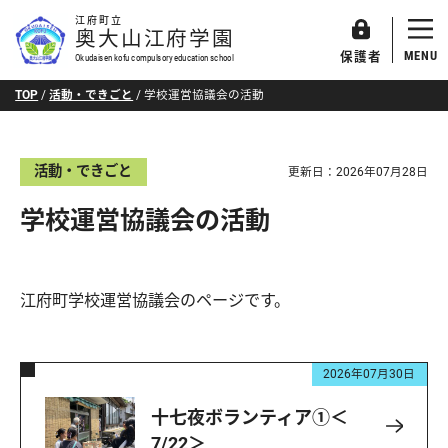
江府町立
奥大山江府学園
MENU
保護者
Okudaisen kofu compulsory education school
TOP
/
活動・できごと
/
学校運営協議会の活動
活動・できごと
更新日：
2026年07月28日
学校運営協議会の活動
江府町学校運営協議会のページです。
2026年07月30日
十七夜ボランティア①＜
7/22＞