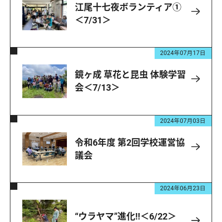
江尾十七夜ボランティア①
＜7/31＞
2024年07月17日
鏡ヶ成 草花と昆虫 体験学習
会＜7/13＞
2024年07月03日
令和6年度 第2回学校運営協
議会
2024年06月23日
“ウラヤマ”進化!!＜6/22＞