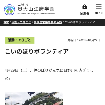
江府町立
奥大山江府学園
MENU
保護者
Okudaisen kofu compulsory education school
TOP
/
活動・できごと
/
学校運営協議会の活動
/
こいのぼりボランティア
活動・できごと
更新日：
2023年04月29日
こいのぼりボランティア
4月29日（土）、鯉のぼりが元気に日野川を泳ぎまし
た。