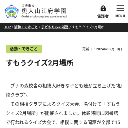
江府町立
奥大山江府学園
MENU
保護者
Okudaisen kofu compulsory education school
TOP
/
活動・できごと
/
子どもたちの活動
/
すもうクイズ2月場所
活動・できごと
更新日：
2024年02月10日
すもうクイズ2月場所
ブナの森校舎の相撲大好きな子ども達が立ち上げた“相
撲クラブ”。
その相撲クラブによるクイズ大会、名付けて「すもう
クイズ2月場所」が開催されました。休憩時間に図書館
で行われるクイズ大会で、相撲に関する問題が全部で15