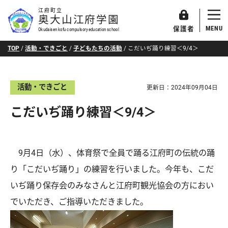
江府町立
奥大山江府学園
MENU
保護者
Okudaisen kofu compulsory education school
TOP
/
活動・できごと
/
子どもたちの活動
/
こだいぢ踊り練習＜9/4＞
活動・できごと
更新日：
2024年09月04日
こだいぢ踊り練習＜9/4＞
9月4日（水）、体育祭で全員で踊る江府町の伝統の踊
り「こだいぢ踊り」の練習を行いました。今年も、こだ
いぢ踊り保存会のみなさんと江府町観光協会の方におい
でいただき、ご指導いただきました。