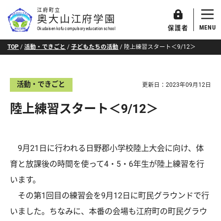
江府町立
奥大山江府学園
MENU
保護者
Okudaisen kofu compulsory education school
TOP
/
活動・できごと
/
子どもたちの活動
/
陸上練習スタート＜9/12＞
活動・できごと
更新日：
2023年09月12日
陸上練習スタート＜9/12＞
9月21日に行われる日野郡小学校陸上大会に向け、体
育と放課後の時間を使って4・5・6年生が陸上練習を行
います。
その第1回目の練習会を9月12日に町民グラウンドで行
いました。ちなみに、本番の会場も江府町の町民グラウ