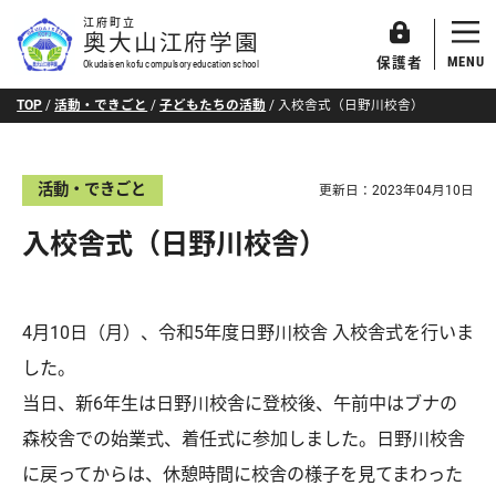
江府町立
奥大山江府学園
MENU
保護者
Okudaisen kofu compulsory education school
TOP
/
活動・できごと
/
子どもたちの活動
/
入校舎式（日野川校舎）
活動・できごと
更新日：
2023年04月10日
入校舎式（日野川校舎）
4月10日（月）、令和5年度日野川校舎 入校舎式を行いま
した。
当日、新6年生は日野川校舎に登校後、午前中はブナの
森校舎での始業式、着任式に参加しました。日野川校舎
に戻ってからは、休憩時間に校舎の様子を見てまわった