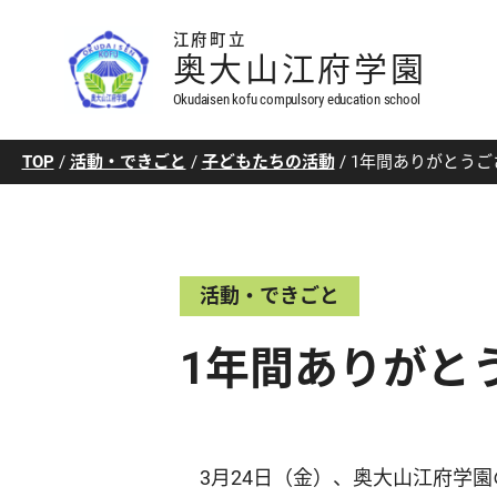
江府町立
奥大山江府学園
Okudaisen kofu compulsory education school
TOP
/
活動・できごと
/
子どもたちの活動
/
1年間ありがとうござ
活動・できごと
1年間ありがとう
3月24日（金）、奥大山江府学園