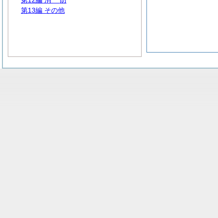
第12編
消
防
第13編 その他