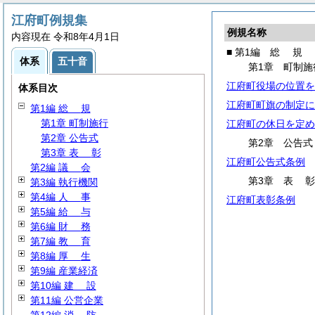
江府町例規集
例規名称
内容現在 令和8年4月1日
■ 第1編
総
規
体系
五十音
第1章 町制施
江府町役場の位置を
体系目次
江府町町旗の制定に
第1編
総
規
第1章 町制施行
江府町の休日を定め
第2章 公告式
第2章 公告式
第3章
表
彰
江府町公告式条例
第2編
議
会
第3章
表
第3編 執行機関
第4編
人
事
江府町表彰条例
第5編
給
与
第6編
財
務
第7編
教
育
第8編
厚
生
第9編 産業経済
第10編
建
設
第11編 公営企業