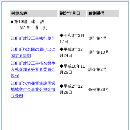
例規名称
制定年月日
種別番号
■ 第10編
建
設
第1章
通
則
◆令和3年3月
江府町建設工事執行規則
規則第4号
17日
江府町指名願の届け出に
◆平成8年12
規則第10号
関する規則
月24日
江府町建設工事指名競争
◆平成10年11
入札参加者等審査委員会
訓令第2号
月25日
規程
江府町水力発電施設周辺
◆平成2年12
地域交付金事業分担金徴
条例第28号
月26日
収条例