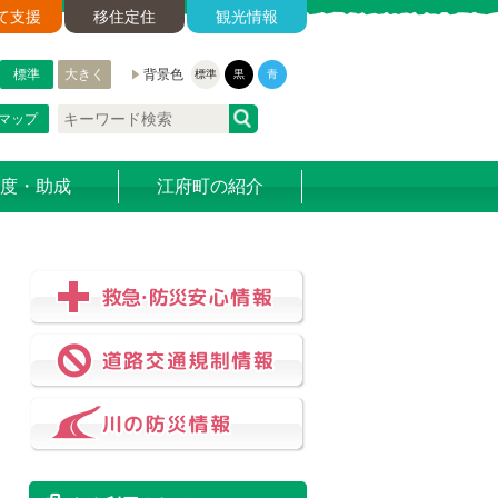
て支援
移住定住
観光情報
標準
大きく
背景色
標準
黒
青
マップ
度・助成
江府町の紹介