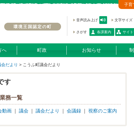
子育
音声読み上げ
文字サイズ
環境王国認定の町
さがす
各課案内
サイト
方へ
町政
お知らせ
制
議会だより
>
こうふ町議会だより
です
業務一覧
会動画
｜
議会
｜
議会だより
｜
会議録
｜
視察のご案内