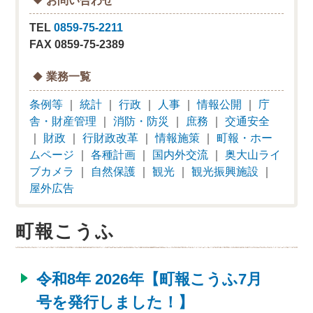
TEL
0859-75-2211
FAX 0859-75-2389
業務一覧
条例等
｜
統計
｜
行政
｜
人事
｜
情報公開
｜
庁
舎・財産管理
｜
消防・防災
｜
庶務
｜
交通安全
｜
財政
｜
行財政改革
｜
情報施策
｜
町報・ホー
ムページ
｜
各種計画
｜
国内外交流
｜
奥大山ライ
ブカメラ
｜
自然保護
｜
観光
｜
観光振興施設
｜
屋外広告
町報こうふ
令和8年 2026年【町報こうふ7月
号を発行しました！】