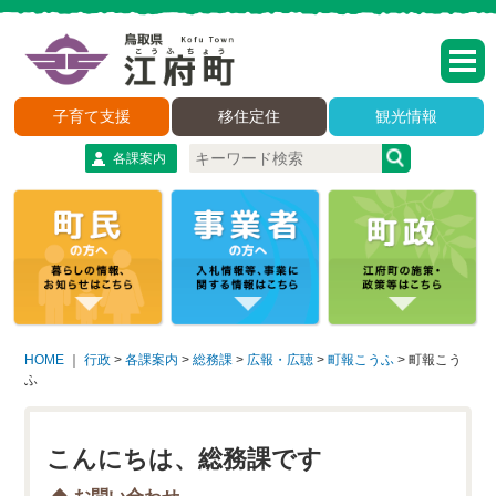
子育て支援
移住定住
観光情報
各課案内
HOME
｜
行政
>
各課案内
>
総務課
>
広報・広聴
>
町報こうふ
>
町報こう
ふ
こんにちは、総務課です
お問い合わせ