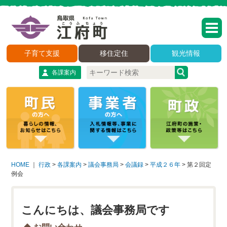
子育て支援
移住定住
観光情報
各課案内
HOME
｜
行政
>
各課案内
>
議会事務局
>
会議録
>
平成２６年
>
第２回定
例会
こんにちは、議会事務局です
お問い合わせ