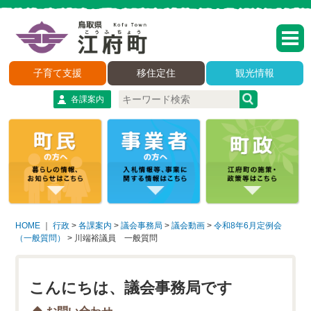
子育て支援
移住定住
観光情報
各課案内
HOME
｜
行政
>
各課案内
>
議会事務局
>
議会動画
>
令和8年6月定例会
（一般質問）
>
川端裕議員 一般質問
こんにちは、議会事務局です
お問い合わせ