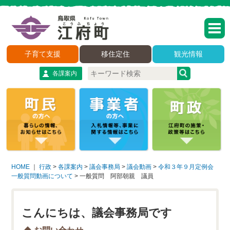
子育て支援
移住定住
観光情報
各課案内
HOME
｜
行政
>
各課案内
>
議会事務局
>
議会動画
>
令和３年９月定例会
一般質問動画について
>
一般質問 阿部朝親 議員
こんにちは、議会事務局です
お問い合わせ