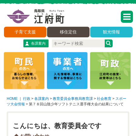
子育て支援
移住定住
観光情報
各課案内
HOME
｜
行政
>
各課案内
>
教育委員会事務局教育課
>
社会教育
>
スポー
ツ大会情報
>
第７８回山陰少年ソフトテニス選手権大会の結果について
こんにちは、教育委員会です
お問い合わせ