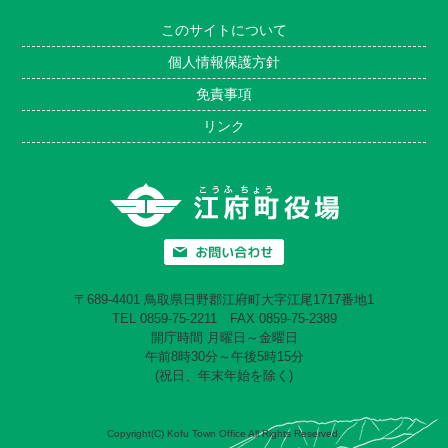
このサイトについて
個人情報保護方針
免責事項
リンク
〒689-4401 鳥取県日野郡江府町大字江尾1717番地1
TEL 0859-75-2211 FAX 0859-75-2389
開庁時間 月曜日～金曜日
午前8時30分～午後5時15分
(祝日、年末年始を除く)
Copyright(C) Kofu Town Office All Rights Reserved.