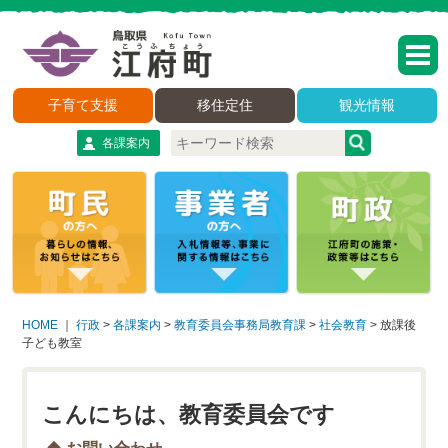
子育て支援
移住定住
観光情報
各課案内
HOME
｜
行政
>
各課案内
>
教育委員会事務局教育課
>
社会教育
>
放課後
子ども教室
こんにちは、教育委員会です
お問い合わせ