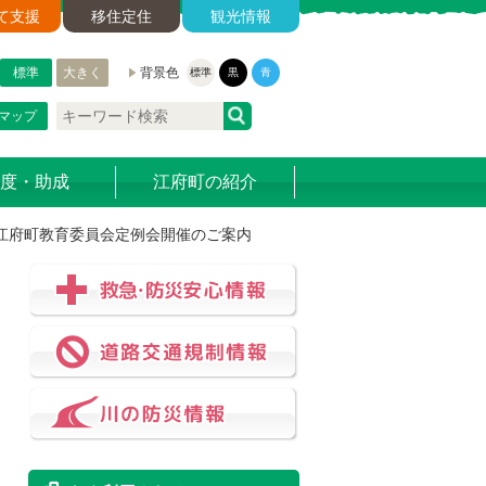
て支援
移住定住
観光情報
標準
大きく
背景色
標準
黒
青
マップ
度・助成
江府町の紹介
江府町教育委員会定例会開催のご案内