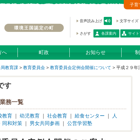
子育
音声読み上げ
文字サイズ
環境王国認定の町
さがす
各課案内
サイト
方へ
町政
お知らせ
制
務局教育課
>
教育委員会
>
教育委員会定例会開催について
>
平成２９年
です
業務一覧
校教育
｜
幼児教育
｜
社会教育
｜
給食センター
｜
人
・同和対策
｜
男女共同参画
｜
公営学習塾