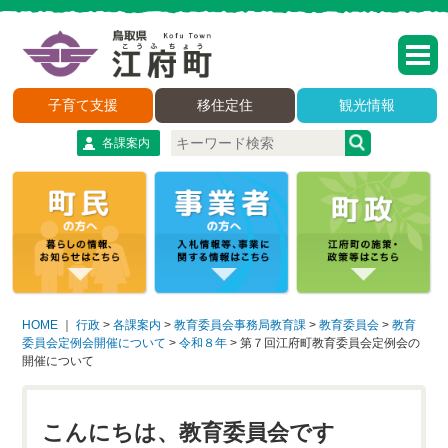
子育て支援
移住定住
観光情報
各課案内
HOME
｜
行政
>
各課案内
>
教育委員会事務局教育課
>
教育委員会
>
教育
委員会定例会開催について
>
令和８年
>
第７回江府町教育委員会定例会の
開催について
こんにちは、教育委員会です