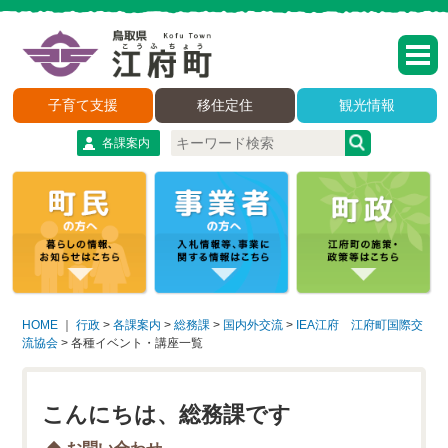
子育て支援
移住定住
観光情報
各課案内
HOME
｜
行政
>
各課案内
>
総務課
>
国内外交流
>
IEA江府 江府町国際交
流協会
>
各種イベント・講座一覧
こんにちは、総務課です
お問い合わせ