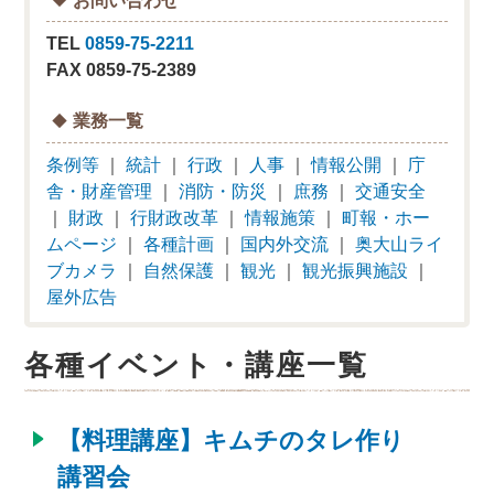
TEL
0859-75-2211
FAX 0859-75-2389
業務一覧
条例等
｜
統計
｜
行政
｜
人事
｜
情報公開
｜
庁
舎・財産管理
｜
消防・防災
｜
庶務
｜
交通安全
｜
財政
｜
行財政改革
｜
情報施策
｜
町報・ホー
ムページ
｜
各種計画
｜
国内外交流
｜
奥大山ライ
ブカメラ
｜
自然保護
｜
観光
｜
観光振興施設
｜
屋外広告
各種イベント・講座一覧
【料理講座】キムチのタレ作り
講習会