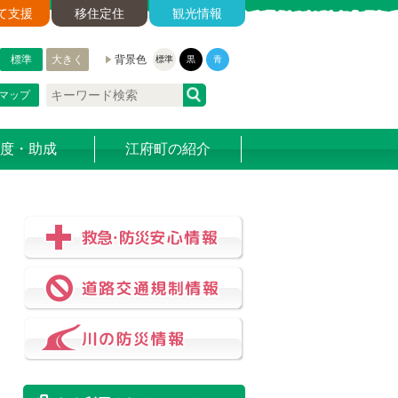
て支援
移住定住
観光情報
標準
大きく
背景色
標準
黒
青
マップ
度・助成
江府町の紹介