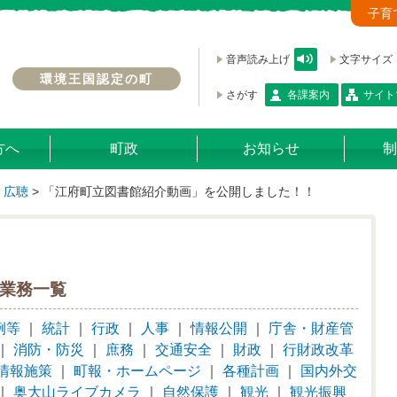
子育
音声読み上げ
文字サイズ
環境王国認定の町
さがす
各課案内
サイト
方へ
町政
お知らせ
制
・広聴
>
「江府町立図書館紹介動画」を公開しました！！
業務一覧
例等
｜
統計
｜
行政
｜
人事
｜
情報公開
｜
庁舎・財産管
｜
消防・防災
｜
庶務
｜
交通安全
｜
財政
｜
行財政改革
情報施策
｜
町報・ホームページ
｜
各種計画
｜
国内外交
｜
奥大山ライブカメラ
｜
自然保護
｜
観光
｜
観光振興