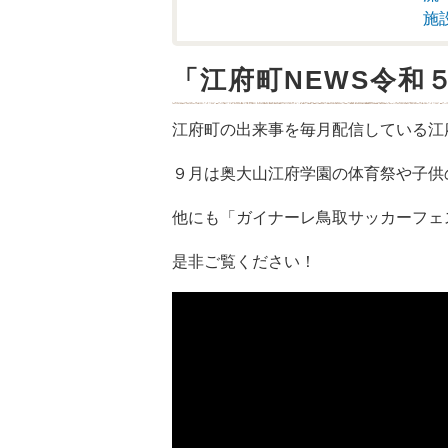
施
「江府町NEWS令和
江府町の出来事を毎月配信している江
９月は奥大山江府学園の体育祭や子供
他にも「ガイナーレ鳥取サッカーフェ
是非ご覧ください！