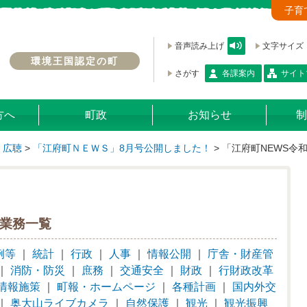
子育
音声読み上げ
文字サイズ
環境王国認定の町
さがす
各課案内
サイト
方へ
町政
お知らせ
制
・広聴
>
「江府町ＮＥＷＳ」8月号公開しました！
>
「江府町NEWS令
業務一覧
例等
｜
統計
｜
行政
｜
人事
｜
情報公開
｜
庁舎・財産管
｜
消防・防災
｜
庶務
｜
交通安全
｜
財政
｜
行財政改革
情報施策
｜
町報・ホームページ
｜
各種計画
｜
国内外交
｜
奥大山ライブカメラ
｜
自然保護
｜
観光
｜
観光振興