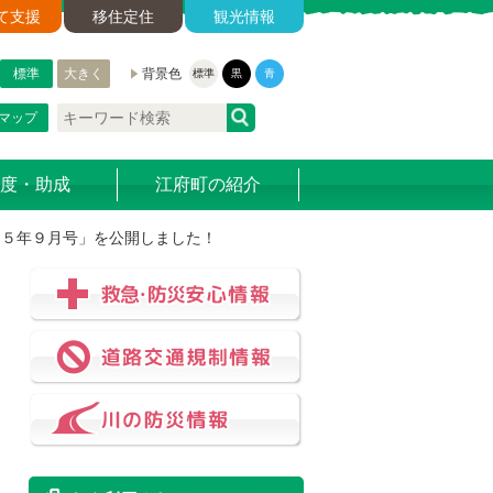
て支援
移住定住
観光情報
標準
大きく
背景色
標準
黒
青
マップ
度・助成
江府町の紹介
和５年９月号」を公開しました！