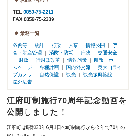
TEL
0859-75-2211
FAX 0859-75-2389
業務一覧
条例等
｜
統計
｜
行政
｜
人事
｜
情報公開
｜
庁
舎・財産管理
｜
消防・防災
｜
庶務
｜
交通安全
｜
財政
｜
行財政改革
｜
情報施策
｜
町報・ホー
ムページ
｜
各種計画
｜
国内外交流
｜
奥大山ライ
ブカメラ
｜
自然保護
｜
観光
｜
観光振興施設
｜
屋外広告
江府町制施行70周年記念動画を
公開しました！
江府町は昭和28年6月1日の町制施行から今年で70年の
節目を迎えました。