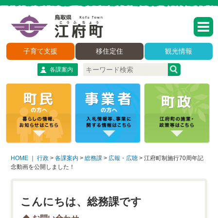
子育て支援
移住定住
観光情報
各課案内
HOME
｜
行政
>
各課案内
>
総務課
>
広報・広聴
>
江府町制施行70周年記
念動画を公開しました！
こんにちは、総務課です
お問い合わせ