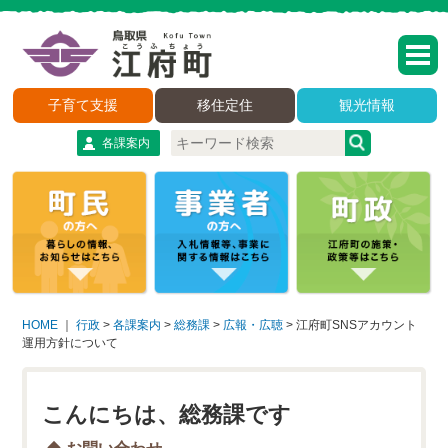
子育て支援
移住定住
観光情報
各課案内
HOME
｜
行政
>
各課案内
>
総務課
>
広報・広聴
>
江府町SNSアカウント
運用方針について
こんにちは、総務課です
お問い合わせ