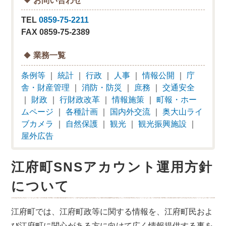
TEL
0859-75-2211
FAX 0859-75-2389
業務一覧
条例等
｜
統計
｜
行政
｜
人事
｜
情報公開
｜
庁
舎・財産管理
｜
消防・防災
｜
庶務
｜
交通安全
｜
財政
｜
行財政改革
｜
情報施策
｜
町報・ホー
ムページ
｜
各種計画
｜
国内外交流
｜
奥大山ライ
ブカメラ
｜
自然保護
｜
観光
｜
観光振興施設
｜
屋外広告
江府町SNSアカウント運用方針
について
江府町では、江府町政等に関する情報を、江府町民およ
び江府町に関心がある方に向けて広く情報提供する事を