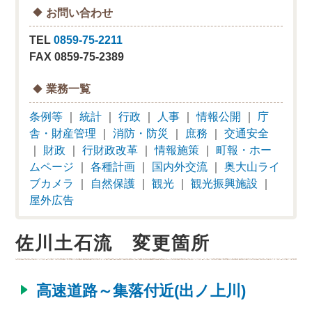
お問い合わせ
TEL
0859-75-2211
FAX 0859-75-2389
業務一覧
条例等
｜
統計
｜
行政
｜
人事
｜
情報公開
｜
庁
舎・財産管理
｜
消防・防災
｜
庶務
｜
交通安全
｜
財政
｜
行財政改革
｜
情報施策
｜
町報・ホー
ムページ
｜
各種計画
｜
国内外交流
｜
奥大山ライ
ブカメラ
｜
自然保護
｜
観光
｜
観光振興施設
｜
屋外広告
佐川土石流 変更箇所
高速道路～集落付近(出ノ上川)