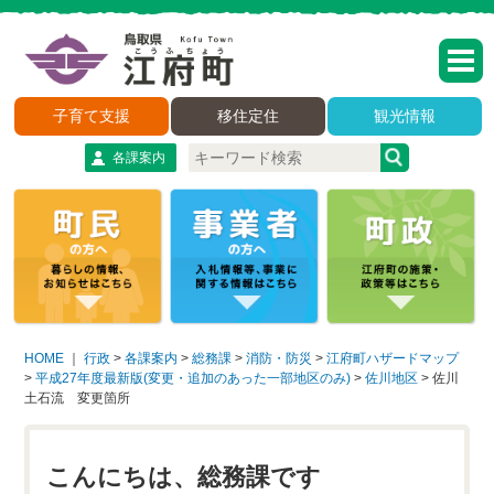
子育て支援
移住定住
観光情報
各課案内
HOME
｜
行政
>
各課案内
>
総務課
>
消防・防災
>
江府町ハザードマップ
>
平成27年度最新版(変更・追加のあった一部地区のみ)
>
佐川地区
>
佐川
土石流 変更箇所
こんにちは、総務課です