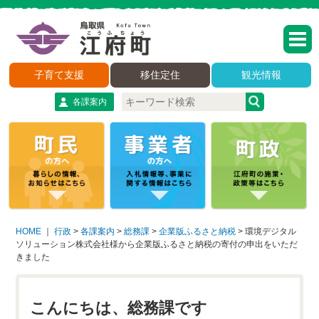
子育て支援
移住定住
観光情報
各課案内
HOME
｜
行政
>
各課案内
>
総務課
>
企業版ふるさと納税
>
環境デジタル
ソリューション株式会社様から企業版ふるさと納税の寄付の申出をいただ
きました
こんにちは、総務課です