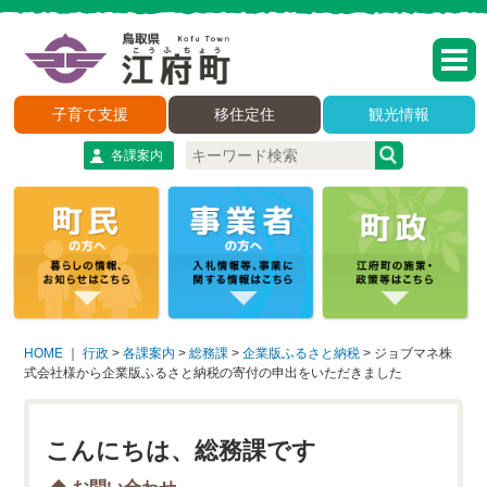
子育て支援
移住定住
観光情報
各課案内
HOME
｜
行政
>
各課案内
>
総務課
>
企業版ふるさと納税
>
ジョブマネ株
式会社様から企業版ふるさと納税の寄付の申出をいただきました
こんにちは、総務課です
お問い合わせ