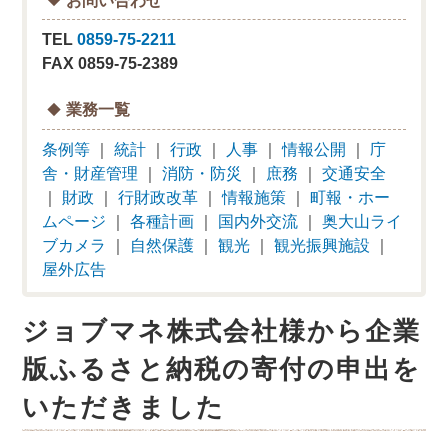
TEL
0859-75-2211
FAX 0859-75-2389
業務一覧
条例等
｜
統計
｜
行政
｜
人事
｜
情報公開
｜
庁
舎・財産管理
｜
消防・防災
｜
庶務
｜
交通安全
｜
財政
｜
行財政改革
｜
情報施策
｜
町報・ホー
ムページ
｜
各種計画
｜
国内外交流
｜
奥大山ライ
ブカメラ
｜
自然保護
｜
観光
｜
観光振興施設
｜
屋外広告
ジョブマネ株式会社様から企業
版ふるさと納税の寄付の申出を
いただきました