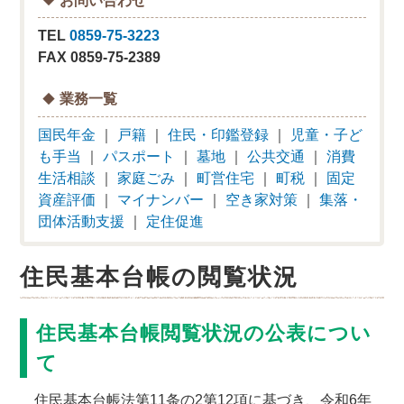
TEL
0859-75-3223
FAX 0859-75-2389
業務一覧
国民年金
｜
戸籍
｜
住民・印鑑登録
｜
児童・子ど
も手当
｜
パスポート
｜
墓地
｜
公共交通
｜
消費
生活相談
｜
家庭ごみ
｜
町営住宅
｜
町税
｜
固定
資産評価
｜
マイナンバー
｜
空き家対策
｜
集落・
団体活動支援
｜
定住促進
住民基本台帳の閲覧状況
住民基本台帳閲覧状況の公表につい
て
住民基本台帳法第11条の2第12項に基づき、令和6年