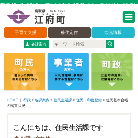
子育て支援
移住定住
観光情報
各課案内
HOME
｜
行政
>
各課案内
>
住民生活課
>
住民・印鑑登録
>
住民基本台帳
の閲覧状況
こんにちは、住民生活課です
お問い合わせ