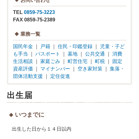
TEL
0859-75-3223
FAX 0859-75-2389
業務一覧
国民年金
｜
戸籍
｜
住民・印鑑登録
｜
児童・子ど
も手当
｜
パスポート
｜
墓地
｜
公共交通
｜
消費
生活相談
｜
家庭ごみ
｜
町営住宅
｜
町税
｜
固定
資産評価
｜
マイナンバー
｜
空き家対策
｜
集落・
団体活動支援
｜
定住促進
出生届
いつまでに
出生した日から１４日以内