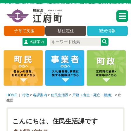
子育て支援
移住定住
観光情報
各課案内
HOME
｜
行政
>
各課案内
>
住民生活課
>
戸籍（出生・死亡・婚姻）
>
出
生届
こんにちは、住民生活課です
お問い合わせ