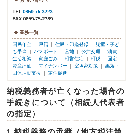
TEL
0859-75-3223
FAX 0859-75-2389
業務一覧
国民年金
｜
戸籍
｜
住民・印鑑登録
｜
児童・子ど
も手当
｜
パスポート
｜
墓地
｜
公共交通
｜
消費
生活相談
｜
家庭ごみ
｜
町営住宅
｜
町税
｜
固定
資産評価
｜
マイナンバー
｜
空き家対策
｜
集落・
団体活動支援
｜
定住促進
納税義務者が亡くなった場合の
手続きについて（相続人代表者
の指定）
1.納税義務の承継（地方税法第