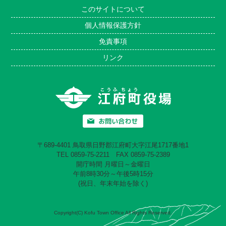
このサイトについて
個人情報保護方針
免責事項
リンク
〒689-4401 鳥取県日野郡江府町大字江尾1717番地1
TEL 0859-75-2211 FAX 0859-75-2389
開庁時間 月曜日～金曜日
午前8時30分～午後5時15分
(祝日、年末年始を除く)
Copyright(C) Kofu Town Office All Rights Reserved.