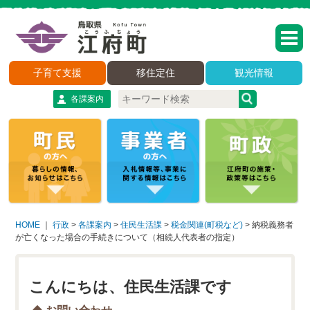
子育て支援
移住定住
観光情報
各課案内
HOME
｜
行政
>
各課案内
>
住民生活課
>
税金関連(町税など)
>
納税義務者
が亡くなった場合の手続きについて（相続人代表者の指定）
こんにちは、住民生活課です
お問い合わせ