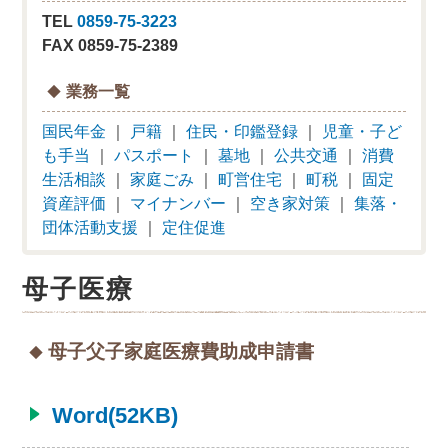
TEL
0859-75-3223
FAX 0859-75-2389
業務一覧
国民年金
｜
戸籍
｜
住民・印鑑登録
｜
児童・子ど
も手当
｜
パスポート
｜
墓地
｜
公共交通
｜
消費
生活相談
｜
家庭ごみ
｜
町営住宅
｜
町税
｜
固定
資産評価
｜
マイナンバー
｜
空き家対策
｜
集落・
団体活動支援
｜
定住促進
母子医療
母子父子家庭医療費助成申請書
Word(52KB)