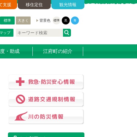
て支援
移住定住
観光情報
標準
大きく
背景色
標準
黒
青
マップ
度・助成
江府町の紹介