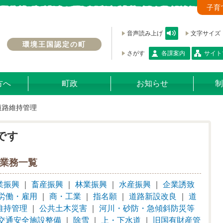
子育
音声読み上げ
文字サイズ
環境王国認定の町
さがす
各課案内
サイト
方へ
町政
お知らせ
制
道路維持管理
です
業務一覧
業振興
｜
畜産振興
｜
林業振興
｜
水産振興
｜
企業誘致
労働・雇用
｜
商・工業
｜
指名願
｜
道路新設改良
｜
道
維持管理
｜
公共土木災害
｜
河川・砂防・急傾斜防災等
交通安全施設整備
｜
除雪
｜
上・下水道
｜
旧国有財産管