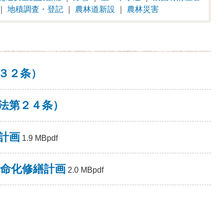
｜
地積調査・登記
｜
農林道新設
｜
農林災害
３２条）
法第２４条）
計画
1.9 MBpdf
命化修繕計画
2.0 MBpdf