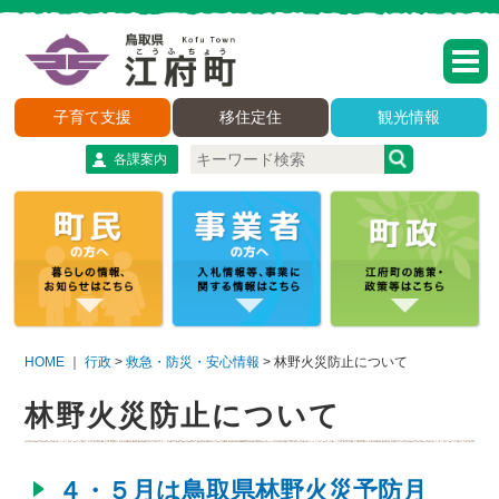
子育て支援
移住定住
観光情報
各課案内
HOME
｜
行政
>
救急・防災・安心情報
>
林野火災防止について
林野火災防止について
４・５月は鳥取県林野火災予防月