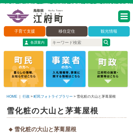
子育て支援
移住定住
観光情報
各課案内
HOME
｜
行政
>
町民フォトライブラリー
>
雪化粧の大山と茅葺屋根
雪化粧の大山と茅葺屋根
雪化粧の大山と茅葺屋根