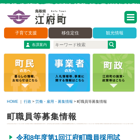
子育て支援
移住定住
観光情報
各課案内
HOME
｜
行政
>
労働・雇用・募集情報
>
町職員等募集情報
町職員等募集情報
令和8年度第1回江府町職員採用試