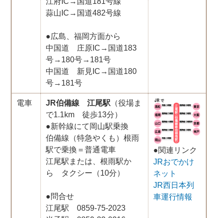
江府IC→国道181号線
蒜山IC→国道482号線
●広島、福岡方面から
中国道 庄原IC→国道183
号→180号→181号
中国道 新見IC→国道180
号→181号
電車
JR伯備線 江尾駅
（役場ま
で1.1km 徒歩13分）
●新幹線にて岡山駅乗換
伯備線（特急やくも）根雨
駅で乗換＝普通電車
●関連リンク
江尾駅または、根雨駅か
JRおでかけ
ら タクシー（10分）
ネット
JR西日本列
●問合せ
車運行情報
江尾駅 0859-75-2023