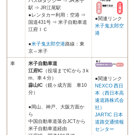
バスorタクシー ⇒ JR米子
駅 ⇒ JR江尾駅
●レンタカー利用：空港 ⇒
●関連リンク
国道431号 ⇒ 米子自動車道
米子鬼太郎空
江府ＩＣ
港
●
米子鬼太郎空港
路線：東
京⇔米子
車
米子自動車道
江府IC
（役場までICから３k
m、車４分）
●関連リンク
蒜山IC
（鏡ヶ成方面 車10
NEXCO 西日
分）
本（西日本高
速道路株式会
●岡山、神戸、大阪方面か
社）
ら
JARTIC 日本
中国自動車道落合JCTから
道路交通情報
米子自動車道経由
センター