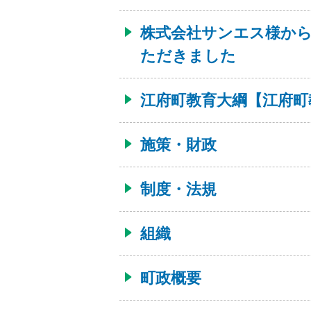
株式会社サンエス様か
ただきました
江府町教育大綱【江府町
施策・財政
制度・法規
組織
町政概要