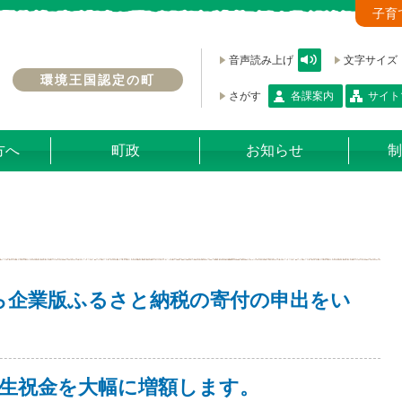
子育
音声読み上げ
文字サイズ
環境王国認定の町
さがす
各課案内
サイト
方へ
町政
お知らせ
制
ら企業版ふるさと納税の寄付の申出をい
生祝金を大幅に増額します。