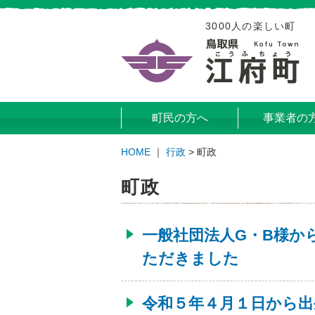
3000人の楽しい町
町民の方へ
事業者の
HOME
｜
行政
>
町政
町政
一般社団法人G・B様か
ただきました
令和５年４月１日から出