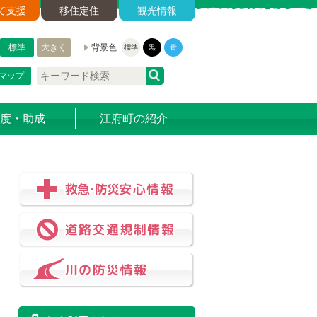
て支援
移住定住
観光情報
標準
大きく
背景色
標準
黒
青
マップ
度・助成
江府町の紹介