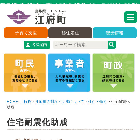
子育て支援
移住定住
観光情報
各課案内
HOME
｜
行政
>
江府町の制度・助成について
>
住む・働く
>
住宅耐震化
助成
住宅耐震化助成