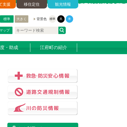
て支援
移住定住
観光情報
標準
大きく
背景色
標準
黒
青
マップ
度・助成
江府町の紹介