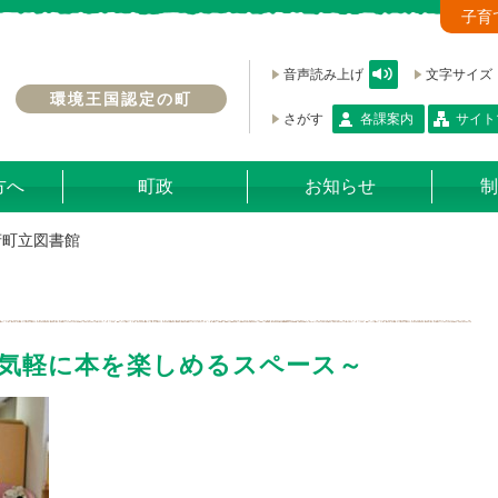
子育
音声読み上げ
文字サイズ
環境王国認定の町
さがす
各課案内
サイト
方へ
町政
お知らせ
制
府町立図書館
気軽に本を楽しめるスペース～