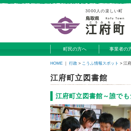
3000人の楽しい町
町民の方へ
事業者の
HOME
｜
行政
>
こうふ情報スポット
>
江
江府町立図書館
江府町立図書館～誰でも