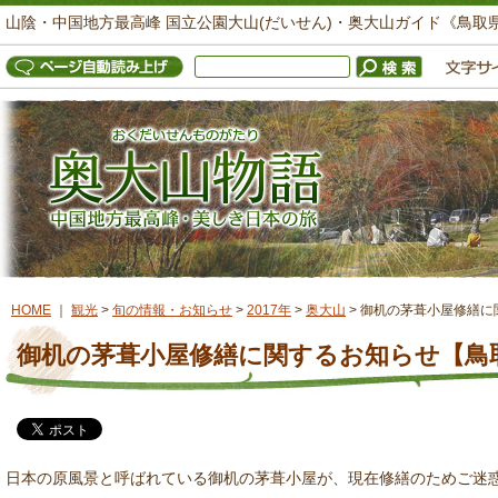
山陰・中国地方最高峰 国立公園大山(だいせん)・奥大山ガイド《鳥取
HOME
｜
観光
>
旬の情報・お知らせ
>
2017年
>
奥大山
>
御机の茅葺小屋修繕に
御机の茅葺小屋修繕に関するお知らせ【鳥
日本の原風景と呼ばれている御机の茅葺小屋が、現在修繕のためご迷