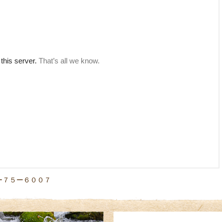
ー７５ー６００７