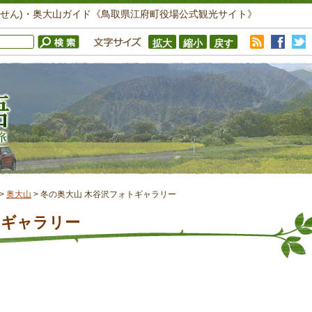
いせん)・奥大山ガイド《鳥取県江府町役場公式観光サイト》
>
奥大山
>
冬の奥大山 木谷沢フォトギャラリー
トギャラリー