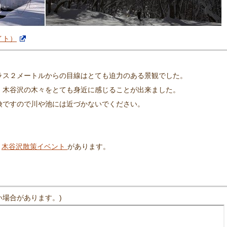
イト）
ラス２メートルからの目線はとても迫力のある景観でした。
、木谷沢の木々をとても身近に感じることが出来ました。
険ですので川や池には近づかないでください。
る
木谷沢散策イベント
があります。
場合があります。)