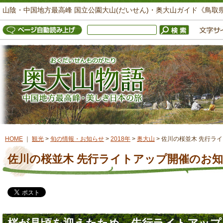
山陰・中国地方最高峰 国立公園大山(だいせん)・奥大山ガイド《鳥取
HOME
｜
観光
>
旬の情報・お知らせ
>
2018年
>
奥大山
>
佐川の桜並木 先行ラ
佐川の桜並木 先行ライトアップ開催のお