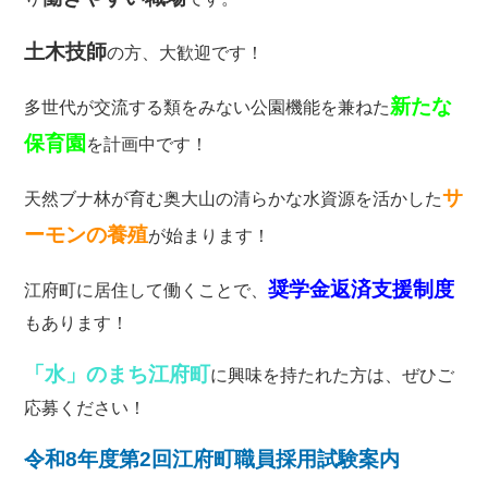
土木技師
の方、大歓迎です！
新たな
多世代が交流する類をみない公園機能を兼ねた
保育園
を計画中です！
サ
天然ブナ林が育む奥大山の清らかな水資源を活かした
ーモンの養殖
が始まります！
奨学金返済支援制度
江府町に居住して働くことで、
もあります！
「水」のまち江府町
に興味を持たれた方は、ぜひご
応募ください！
令和8年度第2回江府町職員採用試験案内