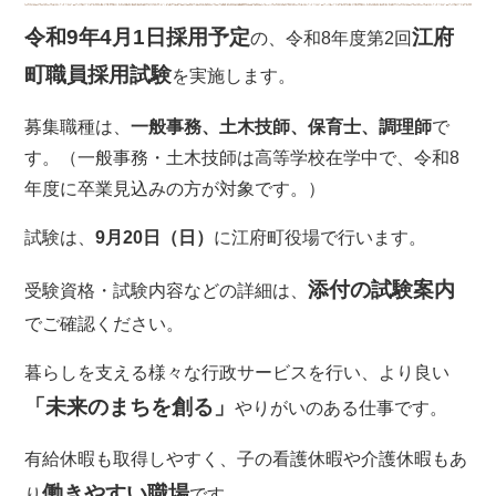
令和9年4月1日採用予定
江府
の、令和8年度第2回
町職員採用試験
を実施します。
募集職種は、
一般事務、土木技師、保育士、調理師
で
す。（一般事務・土木技師は高等学校在学中で、令和8
年度に卒業見込みの方が対象です。）
試験は、
9月20日（日）
に江府町役場で行います。
添付の試験案内
受験資格・試験内容などの詳細は、
でご確認ください。
暮らしを支える様々な行政サービスを行い、より良い
「未来のまちを創る」
やりがいのある仕事です。
有給休暇も取得しやすく、子の看護休暇や介護休暇もあ
働きやすい職場
り
です。