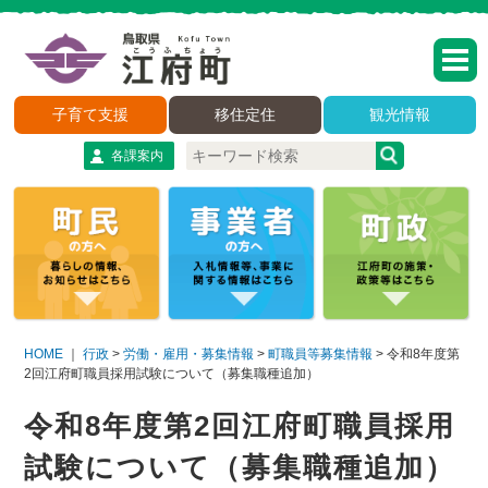
子育て支援
移住定住
観光情報
各課案内
HOME
｜
行政
>
労働・雇用・募集情報
>
町職員等募集情報
>
令和8年度第
2回江府町職員採用試験について（募集職種追加）
令和8年度第2回江府町職員採用
試験について（募集職種追加）