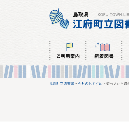
江府町立図書館
>
今月のおすすめ
>
盗っ人から盗