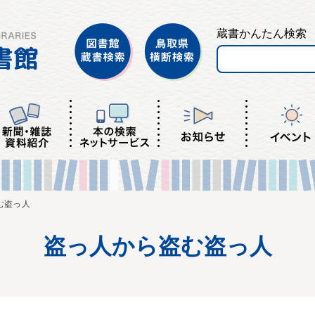
蔵書かんたん検索
む盗っ人
盗っ人から盗む盗っ人