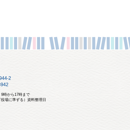
44-2
3942
：9時から17時まで
（町役場に準ずる）資料整理日